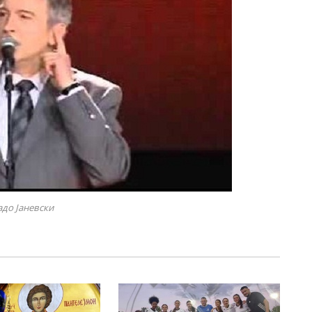
до Јаневски