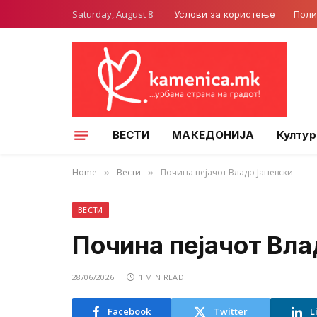
Saturday, August 8
Услови за користење
Поли
ВЕСТИ
МАКЕДОНИЈА
Култур
Home
Вести
Почина пејачот Владо Јаневски
»
»
ВЕСТИ
Почина пејачот Вла
28/06/2026
1 MIN READ
Facebook
Twitter
L