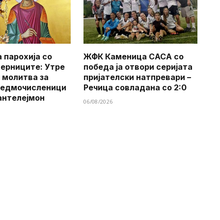
 парохија со
ЖФК Каменица САСА со
верниците: Утре
победа ја отвори серијата
 молитва за
пријателски натпревари –
Седмочисленици
Речица совладана со 2:0
антелејмон
06/08/2026