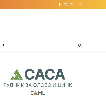
Facebook
X
Instagram
(Twitter)
КТ