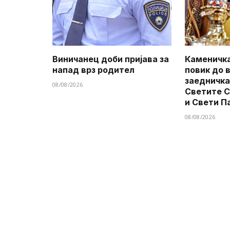
Виничанец доби пријава за
Каменичка
напад врз родител
повик до 
заедничка
08/08/2026
Светите 
и Свети П
08/08/2026