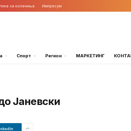
тика за колачиња
Импресум
а
Спорт
Регион
МАРКЕТИНГ
КОНТА
до Јаневски
inkedIn