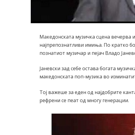
Македонската музичка сцена вечерва и
најпрепознатливи имиња. По кратко бо
познатиот музичар и пејач Владо Јанев
Јаневски зад себе остава богата музичк
македонската поп-музика во изминати
Тој важеше за еден од најдобрите кант
рефрени се пеат од многу генерации.