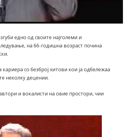
згуби едно од своите најголеми и
ледување, на 66-годишна возраст почина
ски.
а кариера со безброј хитови кои ја одбележаа
те неколку децении.
автори и вокалисти на овие простори, чии