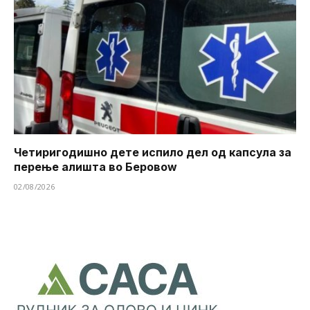
Четиригодишно дете испило дел од капсула за
перење алишта во Беровоw
02/08/2026