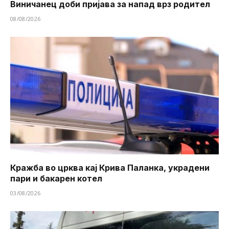
Виничанец доби пријава за напад врз родител
08/08/2026
Кражба во црква кај Крива Паланка, украдени
пари и бакарен котел
03/08/2026