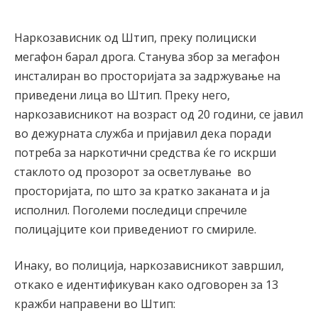
Наркозависник од Штип, преку полициски
мегафон барал дрога. Станува збор за мегафон
инсталиран во просторијата за задржување на
приведени лица во Штип. Преку него,
наркозависникот на возраст од 20 години, се јавил
во дежурната служба и пријавил дека поради
потреба за наркотични средства ќе го искрши
стаклото од прозорот за осветлување во
просторијата, по што за кратко заканата и ја
исполнил. Поголеми последици спречиле
полицајците кои приведениот го смириле.
Инаку, во полиција, наркозависникот завршил,
откако е идентификуван како одговорен за 13
кражби направени во Штип: