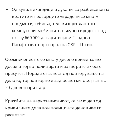
Од куќи, викандици и дуќани, со разбивање на
вратите и прозорците украдени се многу
предмети, ќебиња, телевизори, лап топ
компјутери, мобилни, во вкупна вредност од
околу 660.000 денари, изјави Гордана
Панајотова, портпарол на СВР – Штип.
Осомничениот е со многу дебело криминално
досие и тој во полицијата и затворите е често
присутен. Поради опасност од повторување на
делото, тој повторно е зад решетки, овој пат во
30 дневен притвор.
Кражбите на наркозависникот, се само дел од
кривилните дела кои полицијата деновиве ги
расветли: