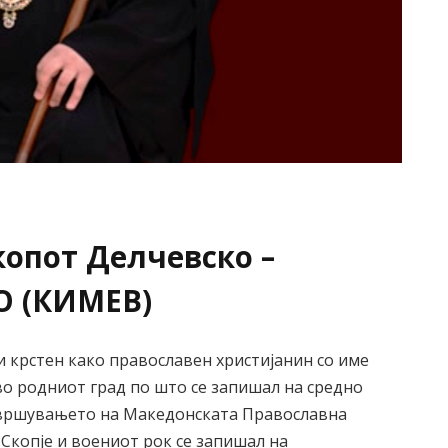
копот Делчевско –
О (КИМЕВ)
 и крстен како православен христијанин со име
о родниот град по што се запишал на средно
завршувањето на Македонската Православна
о Скопје и воениот рок се запишал на