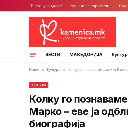
Thursday, August 6
Услови за користење
Поли
ВЕСТИ
МАКЕДОНИЈА
Култур
Home
Култура
Колку го познаваме нашиот Епископ
»
»
КУЛТУРА
Колку го познаваме
Марко – еве ја одб
биографија