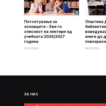
Потсетување за
Општина 
основците – Еве го
библиотек
списокот на лектири од
воведуваа
учебната 2026/2027
книги до 
година
повозрасн
31/07/2026
08/07/2026
ЗА НАС