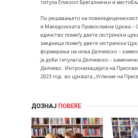
титула Епископ Брегалнички и местобљ
По решавањето на повеќедеценискиот 
и Македонската Православна Црква – О
единство помеѓу двете сестрински црк
заедница помеѓу двете сестрински Црк
формирање на нова Делчевско – камени
ја доби титулата Делчевско – каменичк
Делчево. Интронизацијата на Преосвешт
2023 год. во црквата „Успение на Прес
ДОЗНАЈ
ПОВЕЌЕ