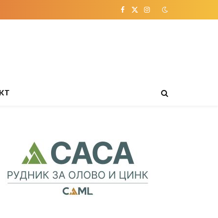
Facebook
X
Instagram
(Twitter)
КТ