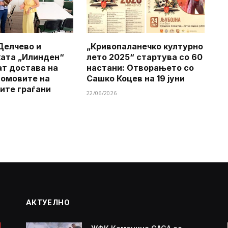
Делчево и
„Кривопаланечко културно
ата „Илинден“
лето 2025“ стартува со 60
т достава на
настани: Отворањето со
домовите на
Сашко Коцев на 19 јуни
ите граѓани
22/06/2026
АКТУЕЛНО