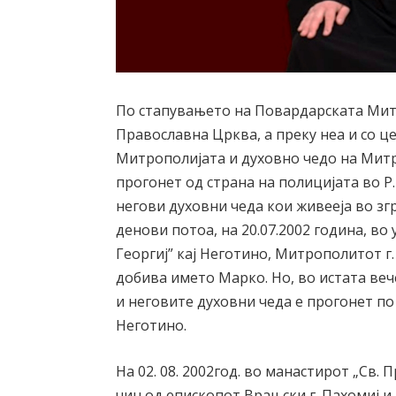
По стапувањето на Повардарската Мит
Православна Црква, а преку неа и со ц
Митрополијата и духовно чедо на Митроп
прогонет од страна на полицијата во Р
негови духовни чеда кои живееја во зг
денови потоа, на 20.07.2002 година, во
Георгиј” кај Неготино, Митрополитот г
добива името Марко. Но, во истата ве
и неговите духовни чеда е прогонет по в
Неготино.
На 02. 08. 2002год. во манастирот „Св.
чин од епископот Врањски г. Пахомиј и