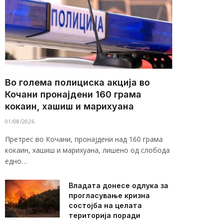
Во голема полициска акција во
Кочани пронајдени 160 грама
кокаин, хашиш и марихуана
01/08/2026
Претрес во Кочани, пронајдени над 160 грама
кокаин, хашиш и марихуана, лишено од слобода
едно…
Владата донесе одлука за
прогласување кризна
состојба на целата
територија поради