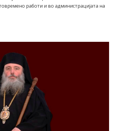
истовремено работи и во администрацијата на