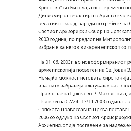
Христово” во Битола, а истовремено пос
Дипломирал теологија на Аристотелови
релативно млад, заради потребите на О
Светиот Архиерејски Собор на Српската 
2003 година, по предлог на Митрополит
избран е за негов викарен епископ со 
На 01. 06. 2003г. во новоформираниот 
архиепископија посветен на Св. Јован 
Немајќи можност неговата хиротонија д
властите забранија влегување на српск
Православна Црква во Р. Македонија, 
Пчински на 07/24. 12/11.2003 година, а
Српската Православна Црква поставен е 
2006 со одлука на Светиот Архиејерејс
Архиепископија поставен е за надлежен