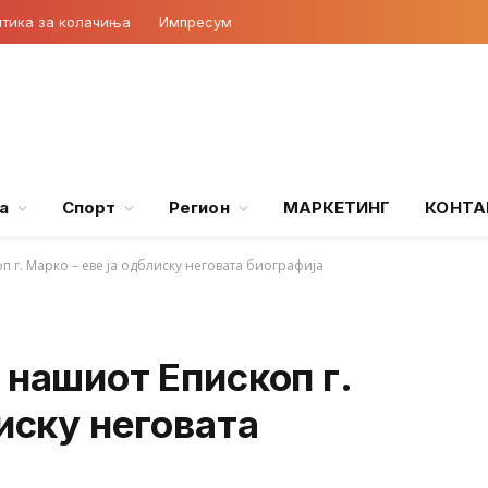
тика за колачиња
Импресум
а
Спорт
Регион
МАРКЕТИНГ
КОНТА
 г. Марко – еве ја одблиску неговата биографија
 нашиот Епископ г.
лиску неговата