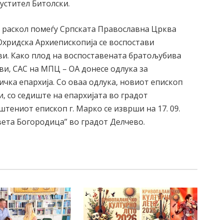
устител Битолски.
раскол помеѓу Српската Православна Црква
хридска Архиепископија се воспостави
ви. Како плод на воспоставената братољубива
ви, САС на МПЦ – ОА донесе одлука за
чка епархија. Со оваа одлука, новиот епископ
и, со седиште на епархијата во градот
ениот епископ г. Марко се изврши на 17. 09.
вета Богородица’’ во градот Делчево.