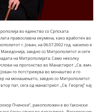
рополија во единство со Српската
елата православна икумена, како вработен во
олитот г. Јован, на 06.07.2002 год. насилно е
. Македонија, заедно со Митрополитот и сите
радата на Митрополијата. Само неколку
 услови на прогонство во Манастирот „Св. вмч.
. Јован го потстрижува во монаштво и го
чер на монашењето, заедно со Митрополитот
тор пат, сега од манастриот ,,Св. Георгиј“ кај
 Прохор Пчински”, ракоположен е во ѓаконски
 како ѓакон служи во параклисот „Воскресение