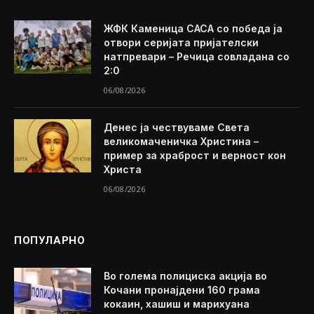
ЖФК Каменица САСА со победа ја
отвори серијата пријателски
натпревари – Речица совладана со
2:0
06/08/2026
Денес ја чествуваме Света
великомаченичка Христина –
пример за храброст и верност кон
Христа
06/08/2026
ПОПУЛАРНО
Во голема полициска акција во
Кочани пронајдени 160 грама
кокаин, хашиш и марихуана