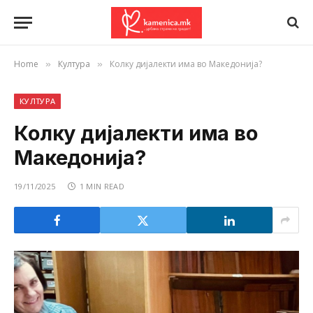
Home
Култура
Колку дијалекти има во Македонија?
»
»
КУЛТУРА
Колку дијалекти има во
Македонија?
19/11/2025
1 MIN READ