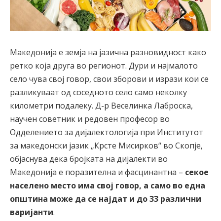
Македонија е земја на јазична разновидност како
ретко која друга во регионот. Дури и најмалото
село чува свој говор, свои зборови и изрази кои се
разликуваат од соседното село само неколку
километри подалеку. Д-р Веселинка Лаброска,
научен советник и редовен професор во
Одделението за дијалектологија при Институтот
за македонски јазик „Крсте Мисирков“ во Скопје,
објаснува дека бројката на дијалекти во
Македонија е поразителна и фасцинантна –
секое
населено место има свој говор, а само во една
општина може да се најдат и до 33 различни
варијанти
.