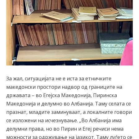
За жал, ситуацијата не е иста за етничките
македонски простори надвор од границите на
државата – во Егејска Македонија, Пиринска
Македонија и делумно во Албанија. Таму селата се
празнат, младите заминуваат, а локалните говори
се изложени на исчезнување. „Во Албанија има
делумни права, но во Пирин и Егеј речиси нема
можности за одржување на јазикот. Таму луѓето се