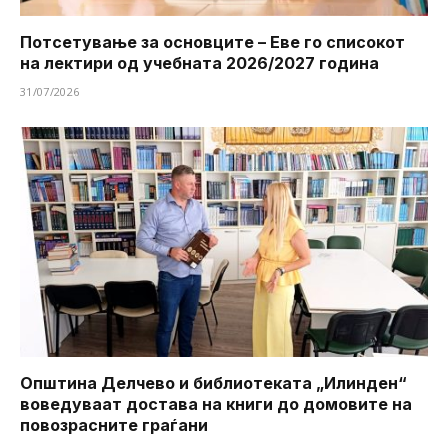
Потсетување за основците – Еве го списокот
на лектири од учебната 2026/2027 година
31/07/2026
Општина Делчево и библиотеката „Илинден“
воведуваат достава на книги до домовите на
повозрасните граѓани