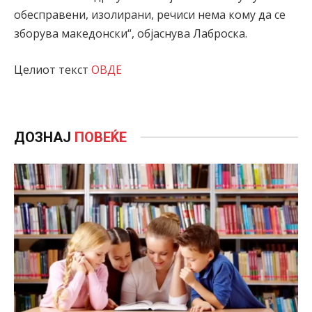
обесправени, изолирани, речиси нема кому да се
зборува македонски“, објаснува Лаброска.
Целиот текст
ОВДЕ
ДОЗНАЈ
ПОВЕЌЕ