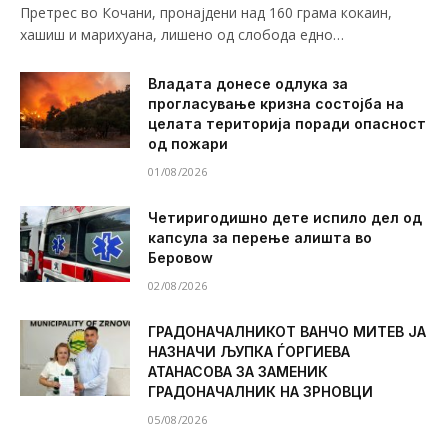
Претрес во Кочани, пронајдени над 160 грама кокаин,
хашиш и марихуана, лишено од слобода едно…
Владата донесе одлука за
прогласување кризна состојба на
целата територија поради опасност
од пожари
01/08/2026
Четиригодишно дете испило дел од
капсула за перење алишта во
Беровоw
02/08/2026
ГРАДОНАЧАЛНИКОТ ВАНЧО МИТЕВ ЈА
НАЗНАЧИ ЉУПКА ЃОРГИЕВА
АТАНАСОВА ЗА ЗАМЕНИК
ГРАДОНАЧАЛНИК НА ЗРНОВЦИ
05/08/2026