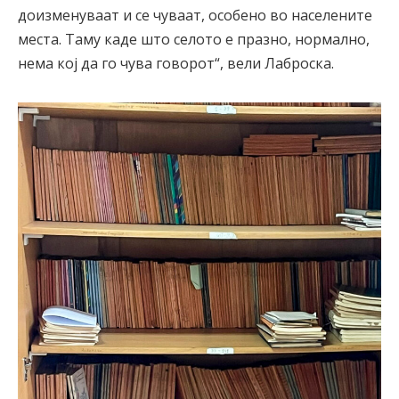
доизменуваат и се чуваат, особено во населените
места. Таму каде што селото е празно, нормално,
нема кој да го чува говорот“, вели Лаброска.