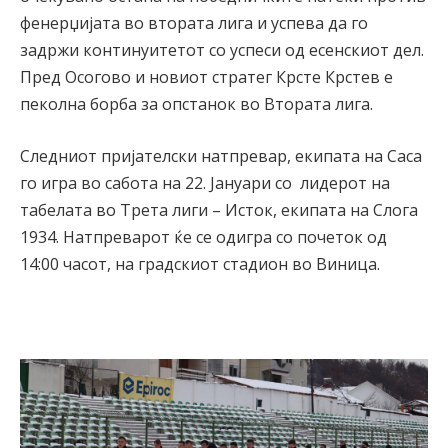
фенерџијата во втората лига и успева да го
задржи континуитетот со успеси од есенскиот дел.
Пред Осогово и новиот стратег Крсте Крстев е
пеколна борба за опстанок во Втората лига.
Следниот пријателски натпревар, екипата на Саса
го игра во сабота на 22. Јануари со лидерот на
табелата во Трета лиги – Исток, екипата на Слога
1934. Натпреварот ќе се одигра со почеток од
14:00 часот, на градскиот стадион во Виница.