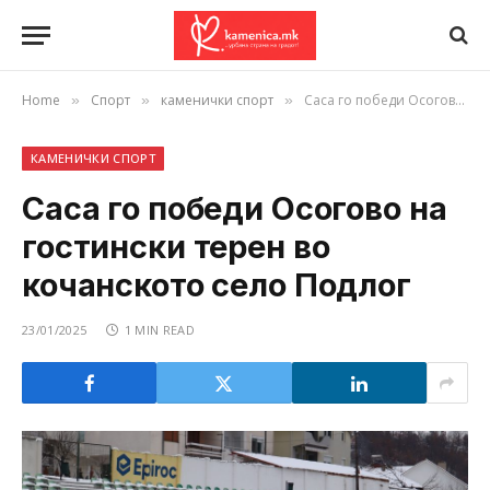
Home
Спорт
каменички спорт
Саса го победи Осогово на гостински терен во кочанското село Подлог
»
»
»
КАМЕНИЧКИ СПОРТ
Саса го победи Осогово на
гостински терен во
кочанското село Подлог
23/01/2025
1 MIN READ