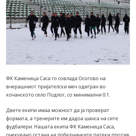
ФК Каменица Саса го совлада Осогово на
вчерашниот пријателски меч одигран во
кочанското село Подлог, со минимални 0:1.
Двете екипи имаа можност да ја проверат
формата, а тренерите им дадоа шанса на сите
фудбалери. Нашата екипа ФК Каменица Саса,
очекувано остана на победничките патеки против