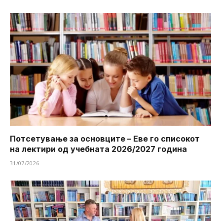
Потсетување за основците – Еве го списокот
на лектири од учебната 2026/2027 година
31/07/2026