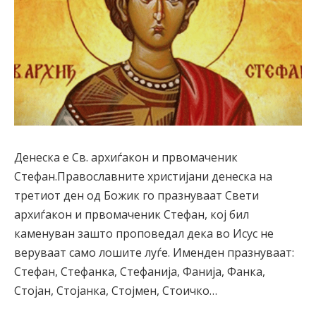
Денеска е Св. архиѓакон и првомаченик
Стефан.Православните христијани денеска на
третиот ден од Божик го празнуваат Свети
архиѓакон и првомаченик Стефан, кој бил
каменуван зашто проповедал дека во Исус не
веруваат само лошите луѓе. Именден празнуваат:
Стефан, Стефанка, Стефанија, Фанија, Фанка,
Стојан, Стојанка, Стојмен, Стоичко…