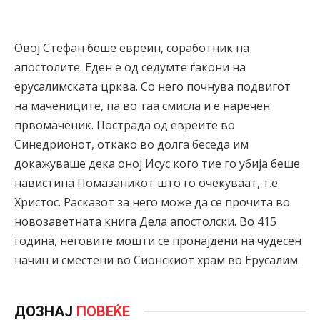
Овој Стефан беше евреин, соработник на
апостолите. Еден е од седумте ѓакони на
ерусалимската црква. Со него почнува подвигот
на мачениците, па во таа смисла и е наречен
првомаченик. Пострада од евреите во
Синедрионот, откако во долга беседа им
докажуваше дека оној Исус кого тие го убија беше
навистина Помазаникот што го очекуваат, т.е.
Христос. Расказот за него може да се прочита во
новозаветната книга Дела апостолски. Во 415
година, неговите мошти се пронајдени на чудесен
начин и сместени во Сионскиот храм во Ерусалим.
ДОЗНАЈ
ПОВЕЌЕ