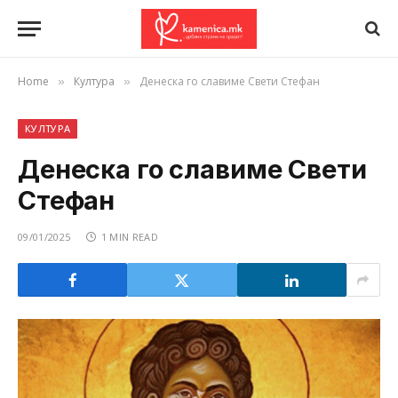
Home
Култура
Денеска го славиме Свети Стефан
»
»
КУЛТУРА
Денеска го славиме Свети
Стефан
09/01/2025
1 MIN READ