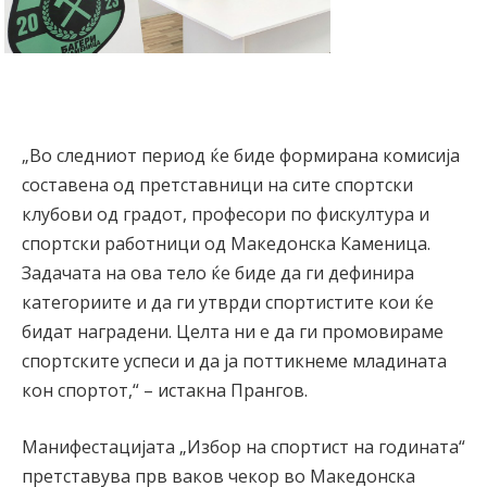
„Во следниот период ќе биде формирана комисија
составена од претставници на сите спортски
клубови од градот, професори по фискултура и
спортски работници од Македонска Каменица.
Задачата на ова тело ќе биде да ги дефинира
категориите и да ги утврди спортистите кои ќе
бидат наградени. Целта ни е да ги промовираме
спортските успеси и да ја поттикнеме младината
кон спортот,“ – истакна Прангов.
Манифестацијата „Избор на спортист на годината“
претставува прв ваков чекор во Македонска