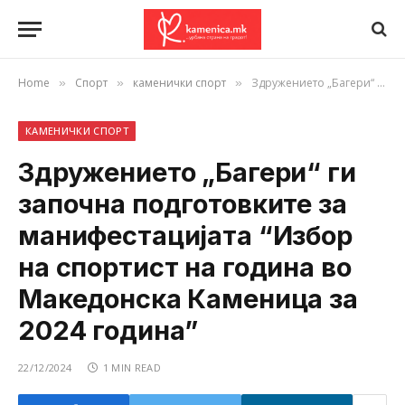
Home
Спорт
каменички спорт
Здружението „Багери“ ги започна подготовките за манифестацијата “Избор на спортист на година во Македонска Каменица за 2024 година”
»
»
»
КАМЕНИЧКИ СПОРТ
Здружението „Багери“ ги
започна подготовките за
манифестацијата “Избор
на спортист на година во
Македонска Каменица за
2024 година”
22/12/2024
1 MIN READ