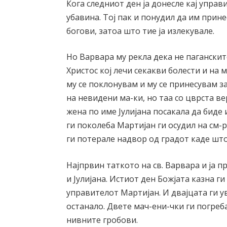
Кога следниот ден ја донесле кај управ
убавина. Тој пак и понудил да им прине
богови, затоа што тие ја излекувале.
Но Варвара му рекла дека не паганските
Христос кој лечи секакви болести и на
му се поклонувам и му се принесувам за
на невидени ма-ки, но таа со цврста ве
жена по име Јулијана посакала да биде 
ги поколеба Мартијан ги осудил на см-р
ги потерале надвор од градот каде што
Најпрвин таткото на св. Варвара и ја пр
и Јулијана. Истиот ден Божјата казна г
управителот Мартијан. И двајцата ги у
останало. Двете мач-ени-чки ги погреба
нивните гробови.