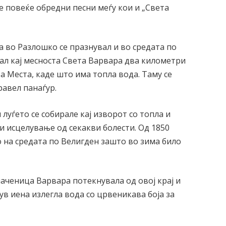
ле повеќе обредни песни меѓу кои и „Света
 во Разлошко се празнувал и во средата по
ал кај месноста Света Варвара два километри
а Места, каде што има топла вода. Таму се
равел панаѓур.
луѓето се собирале кај изворот со топла и
 и исцелување од секакви болести. Од 1850
 на средата по Велигден зашто во зима било
аченица Варвара потекнувала од овој крај и
 ув иена излегла вода со црвеникава боја за