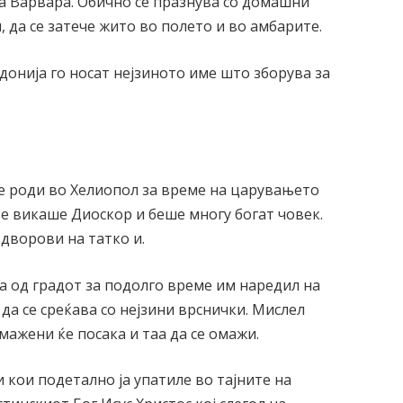
а Варвара. Обично се празнува со домашни
и, да се затече жито во полето и во амбарите.
онија го носат нејзиното име што зборува за
е роди во Хелиопол за време на царувањето
Се викаше Диоскор и беше многу богат човек.
 дворови на татко и.
а од градот за подолго време им наредил на
 да се среќава со нејзини врснички. Мислел
омажени ќе посака и таа да се омажи.
и кои подетално ја упатиле во тајните на