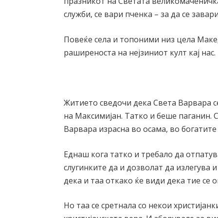
празникот на Светата великомаченичк
служби, се вари пченка – за да се завар
Повеќе села и топоними низ цела Макед
раширеноста на нејзиниот култ кај нас.
Житието сведочи дека Света Варвара с
на Максимијан. Татко и беше паганин. 
Варвара израсна во осама, во богатите
Еднаш кога татко и требало да отпатув
слугинките да и дозволат да излегува и
дека и таа откако ќе види дека тие се 
Но таа се сретнала со некои христијанк