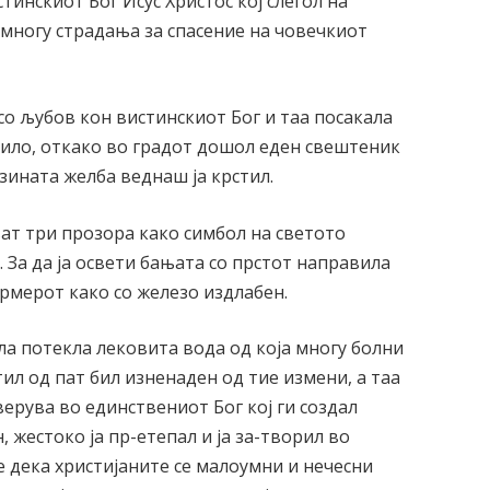
стинскиот Бог Исус Христос кој слегол на
 многу страдања за спасение на човечкиот
 со љубов кон вистинскиот Бог и таа посакала
учило, откако во градот дошол еден свештеник
јзината желба веднаш ја крстил.
ат три прозора како симбол на светото
. За да ја освети бањата со прстот направила
ермерот како со железо издлабен.
ла потекла лековита вода од која многу болни
ил од пат бил изненаден од тие измени, а таа
верува во единствениот Бог кој ги создал
, жестоко ја пр-етепал и ја за-творил во
е дека христијаните се малоумни и нечесни