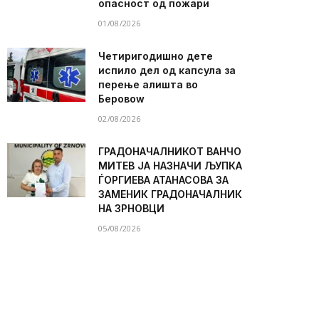
опасност од пожари
01/08/2026
Четиригодишно дете
испило дел од капсула за
перење алишта во
Беровоw
02/08/2026
ГРАДОНАЧАЛНИКОТ ВАНЧО
МИТЕВ ЈА НАЗНАЧИ ЉУПКА
ЃОРГИЕВА АТАНАСОВА ЗА
ЗАМЕНИК ГРАДОНАЧАЛНИК
НА ЗРНОВЦИ
05/08/2026