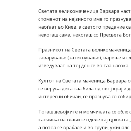
Светата великомаченица Варвара наст-
споменот на нејзиното име го празнува
наоѓаат во Киев, а светото предание св
некогаш сама, некогаш со Пресвета Бо
Празникот на Светата великомаченица 
заварување (затекнување), варење и сл
изведуваат на тој ден се во таа насока.
Култот на Светата маченица Варвара о
се верува дека таа била од овој крај и 
интересни обичаи, се празнува со собир
Тогаш девојките и момчињата се облеку
капчиња на главите оделе кај црквата „
а потоа се враќале и во групи, ужинале