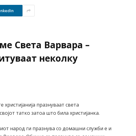
inkedIn
ме Света Варвара –
читуваат неколку
е христијанија празнуваат света
војот татко затоа што била христијанка.
от народ ги празнува со домашни служби е и