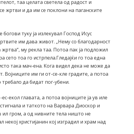
ителот, таа целата светела од радост и
се жртви и да им се поклони на паганските
 богови туку ја излекувал Господ Исус
 мртвите им дава живот. „Нему со благодарност
 жртва“, му рекла таа. Потоа пак ја подложил
ра сето тоа го истрпела.Гледајќи го тоа една
исто така мач-ена. Кога видел дека не може да
т. Војниците им ги от-се-кле градите, а потоа
 требало да бидат пог-убени.
-ес-екол главата, а потоа војниците ја ув иле
и стигнала и таткото на Варвара Диоскор и
в ил гром, а од нивните тела ништо не
л некој христијанин кој изградил и храм над