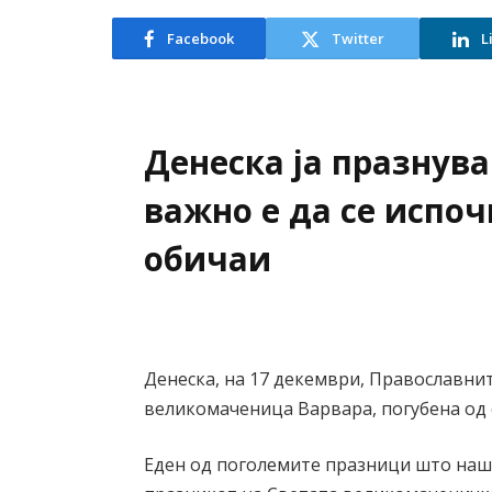
Facebook
Twitter
L
Денеска ја празнува
важно е да се испо
обичаи
Денеска, на 17 декември, Православнит
великомаченица Варвара, погубена од с
Еден од поголемите празници што наши