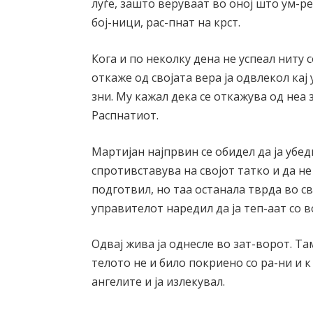
луѓе, зашто веруваат во оној што ум-ре
бој-ници, рас-пнат на крст.
Кога и по неколку дена не успеал ниту с
откаже од својата вера ја одвлекол кај 
зни. Му кажал дека се откажува од неа
Распнатиот.
Мартијан најпрвин се обидел да ја убеди
спротивставува на својот татко и да не
подготвил, но таа останала тврда во с
управителот наредил да ја теп-аат со 
Одвај жива ја однесле во зат-ворот. Та
телото не и било покриено со ра-ни и к 
ангелите и ја излекувал.