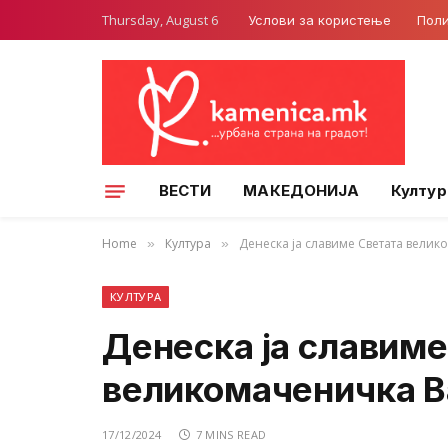
Thursday, August 6
Услови за користење
Поли
ВЕСТИ
МАКЕДОНИЈА
Култур
Home
Култура
Денеска ја славиме Светата вели
»
»
КУЛТУРА
Денеска ја славиме
великомаченичка В
17/12/2024
7 MINS READ