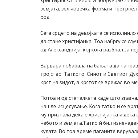
христијанската вера. И зборувале за ви
земјата, зел човечка форма и претрпел
род.
Сега срцето на девојката се исполнило
да стане христијанка. Тоа набргу се сл
од Александрија, кој кога разбрал за не
Варвара побарала на бањата да направ
тројство: Таткото, Синот и Светиот Дух
крст на ѕидот, а крстот се врежал во м
Потоа и од стапалката каде што згазна
нашле исцелување. Кога татко и се врат
му признала дека е христијанка и дека 
небото и земјата.Татко ѝ бил изненаден
кулата. Во тоа време паганите верувал