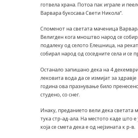
готвела храна. Потоа пак играле и пее
Варвара букосава Свети Никола“.
Споменот на светата маченица Варвара
Велигден кога мноштво народ се собир
подалеку од селото Елешница, на рекат
собирал народ од соседните села и се п
Останало запишано дека на 4 декември 
лековита вода да се измијат за здравје
година ова празнување било пренесено
студено, со снег.
Инаку, преданието вели дека светата м
тука стр-ад-ала. На местото каде што е
која се смета дека е од нејзината к р-в.