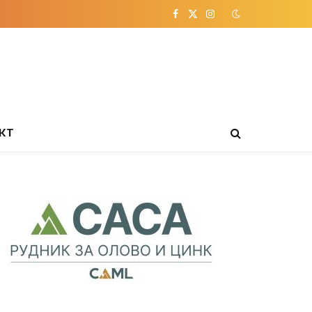
Facebook
X
Instagram
(Twitter)
КТ