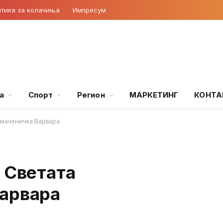
тика за колачиња
Импресум
а
Спорт
Регион
МАРКЕТИНГ
КОНТА
комаченичка Варвара
 Светата
арвара