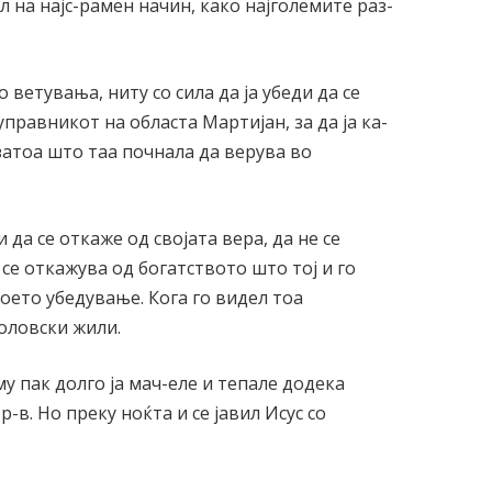
л на најс-рамен начин, како најголемите раз-
о ветувања, ниту со сила да ја убеди да се
управникот на областа Мартијан, за да ја ка-
 затоа што таа почнала да верува во
 да се откаже од својата вера, да не се
 се откажува од богатството што тој и го
воето убедување. Кога го видел тоа
воловски жили.
му пак долго ја мач-еле и тепале додека
р-в. Но преку ноќта и се јавил Исус со