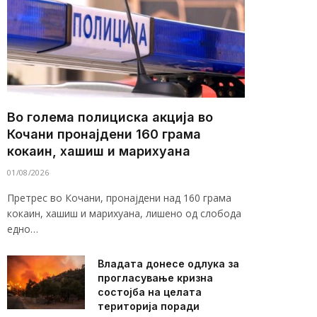
Во голема полициска акција во
Кочани пронајдени 160 грама
кокаин, хашиш и марихуана
01/08/2026
Претрес во Кочани, пронајдени над 160 грама
кокаин, хашиш и марихуана, лишено од слобода
едно…
Владата донесе одлука за
прогласување кризна
состојба на целата
територија поради