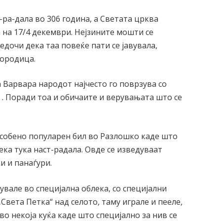
ра-дала во 306 година, а Светата црква
 на 17/4 декември. Нејзините мошти се
едочи дека таа повеќе пати се јавувала,
городица.
Варвара народот најчесто го поврзува со
 . Поради тоа и обичаите и верувањата што се
собено популарен бил во Разлошко каде што
дека тука наст-радала. Овде се изведуваат
и и панаѓури.
вале во специјална облека, со специјални
Света Петка“ над селото, таму играле и пееле,
 во некоја куќа каде што специјално за нив се