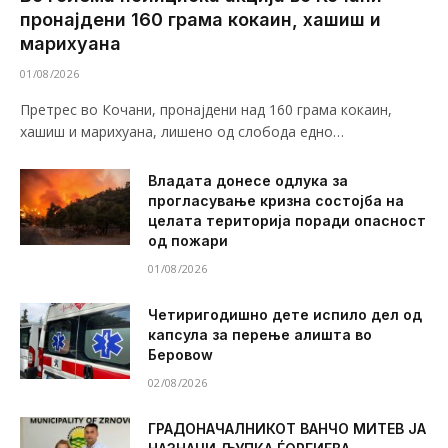
пронајдени 160 грама кокаин, хашиш и
марихуана
01/08/2026
Претрес во Кочани, пронајдени над 160 грама кокаин,
хашиш и марихуана, лишено од слобода едно…
Владата донесе одлука за
прогласување кризна состојба на
целата територија поради опасност
од пожари
01/08/2026
Четиригодишно дете испило дел од
капсула за перење алишта во
Беровоw
02/08/2026
ГРАДОНАЧАЛНИКОТ ВАНЧО МИТЕВ ЈА