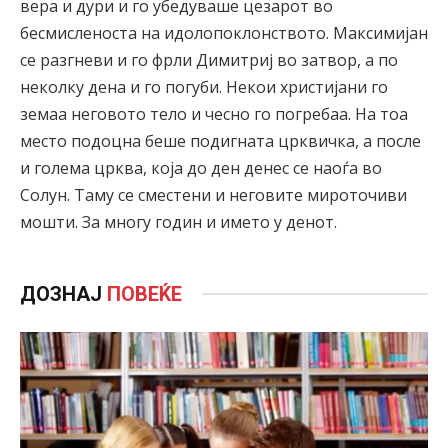
вера и дури и го убедуваше цезарот во
бесмисленоста на идолопоклонството. Максимијан
се разгневи и го фрли Димитриј во затвор, а по
неколку дена и го погуби. Некои христијани го
земаа неговото тело и чесно го погребаа. На тоа
место подоцна беше подигната црквичка, а после
и голема црква, која до ден денес се наоѓа во
Солун. Таму се сместени и неговите мироточиви
мошти. За многу годин и името у денот.
ДОЗНАЈ
ПОВЕЌЕ