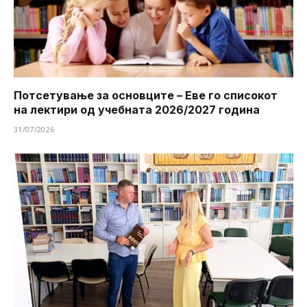
Потсетување за основците – Еве го списокот
на лектири од учебната 2026/2027 година
31/07/2026