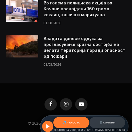
Во голема полициска акција во
Кочани пронајдени 160 грама
кокаин, хашиш и марихуана
01/08/2026
Владата донесе одлука за
прогласување кризна состојба на
целата територија поради опасност
од пожари
01/08/2026
Facebook
Instagram
YouTube
© 2026 KAMENICA.MK. Designed by
MKNET
.
ЛАКОСТА
КОЧАНИ
РАДИО ЛАКОСТА • 103,3 FM • LIVE STREAM • BEST HITS & BALKAN BE