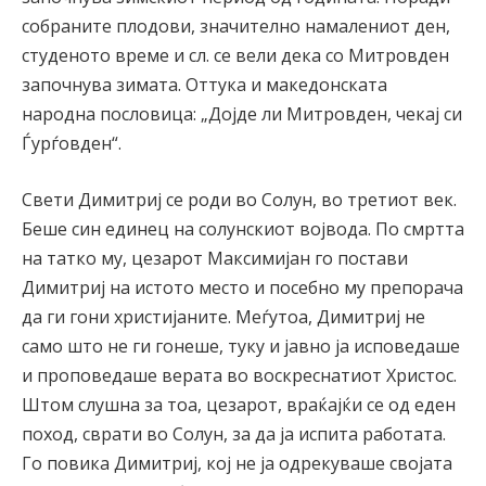
собраните плодови, значително намалениот ден,
студеното време и сл. се вели дека со Митровден
започнува зимата. Оттука и македонската
народна пословица: „Дојде ли Митровден, чекај си
Ѓурѓовден“.
Свети Димитриј се роди во Солун, во третиот век.
Беше син единец на солунскиот војвода. По смртта
на татко му, цезарот Максимијан го постави
Димитриј на истото место и посебно му препорача
да ги гони христијаните. Меѓутоа, Димитриј не
само што не ги гонеше, туку и јавно ја исповедаше
и проповедаше верата во воскреснатиот Христос.
Штом слушна за тоа, цезарот, враќајќи се од еден
поход, сврати во Солун, за да ја испита работата.
Го повика Димитриј, кој не ја одрекуваше својата