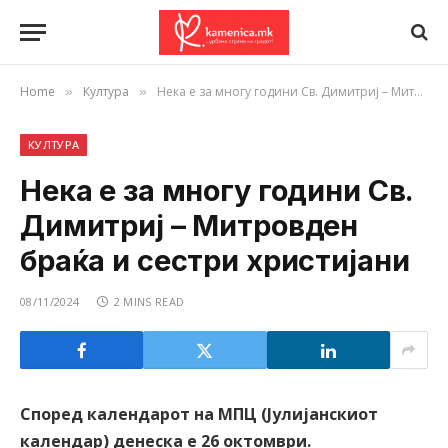
Home
Култура
Нека е за многу години Св. Димитриј – Митровден браќа и сестри христијани
»
»
КУЛТУРА
Нека е за многу години Св.
Димитриј – Митровден
браќа и сестри христијани
08/11/2024
2 MINS READ
Според календарот на МПЦ (Јулијанскиот
календар) денеска е 26 октомври.