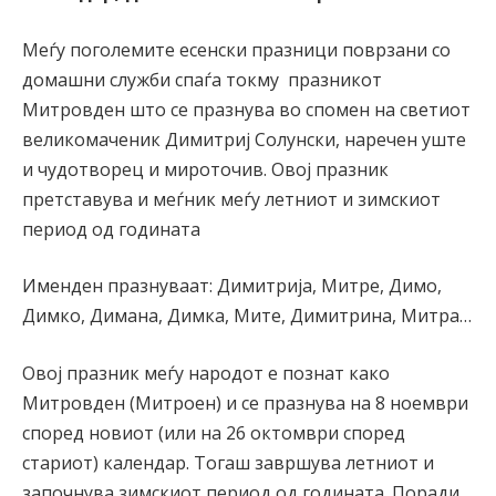
Меѓу поголемите есенски празници поврзани со
домашни служби спаѓа токму празникот
Митровден што се празнува во спомен на светиот
великомаченик Димитриј Солунски, наречен уште
и чудотворец и мироточив. Овој празник
претставува и меѓник меѓу летниот и зимскиот
период од годината
Именден празнуваат: Димитрија, Митре, Димо,
Димко, Димана, Димка, Мите, Димитрина, Митра…
Овој празник меѓу народот е познат како
Митровден (Митроен) и се празнува на 8 ноември
според новиот (или на 26 октомври според
стариот) календар. Тогаш завршува летниот и
започнува зимскиот период од годината. Поради