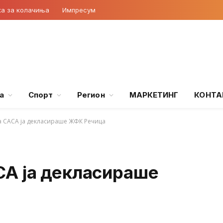
ка за колачиња
Импресум
а
Спорт
Регион
МАРКЕТИНГ
КОНТА
 САСА ја декласираше ЖФК Речица
А ја декласираше