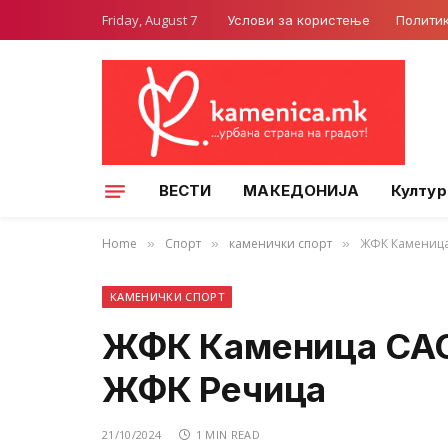
Friday, August 7
Услови за користење
Полити
ВЕСТИ
МАКЕДОНИЈА
Култур
Home
Спорт
каменички спорт
ЖФК Каменица
»
»
»
КАМЕНИЧКИ СПОРТ
ЖФК Каменица САС
ЖФК Речица
21/10/2024
1 MIN READ