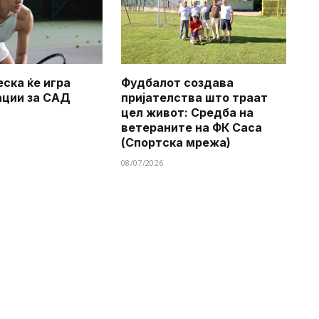
еска ќе игра
Фудбалот создава
ации за САД
пријателства што траат
цел живот: Средба на
ветераните на ФК Саса
(Спортска мрежа)
08/07/2026