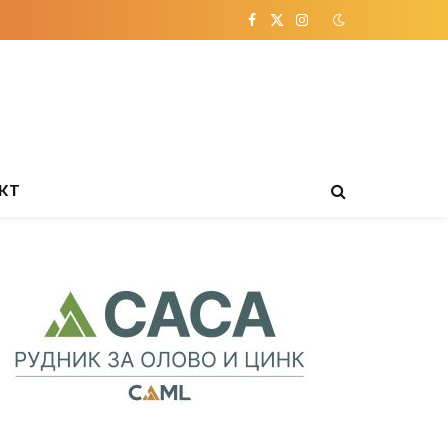
Facebook
X
Instagram
(Twitter)
КТ