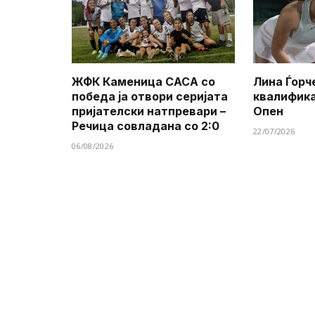
ЖФК Каменица САСА со
Лина Ѓорч
победа ја отвори серијата
квалифик
пријателски натпревари –
Опен
Речица совладана со 2:0
22/07/2026
06/08/2026