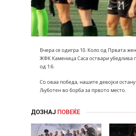
Вчера се одигра 10. Коло од Првата же
ЖФК Каменица Саса оствари убедлива 
од 1:6.
Со оваа победа, нашите девојки остану
Љуботен во борба за првото место.
ДОЗНАЈ
ПОВЕЌЕ