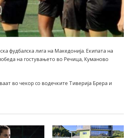
нска фудбалска лига на Македонија. Екипата на
победа на гостувањето во Речица, Куманово
ваат во чекор со водечките Тиверија Брера и