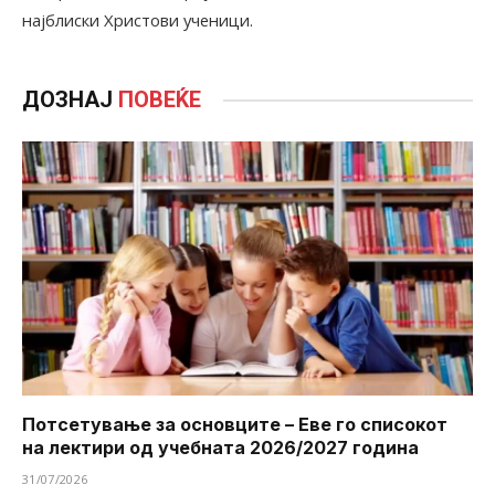
најблиски Христови ученици.
ДОЗНАЈ
ПОВЕЌЕ
Потсетување за основците – Еве го списокот
на лектири од учебната 2026/2027 година
31/07/2026