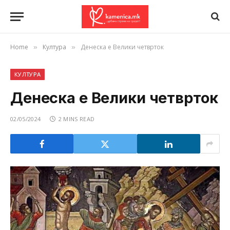
Home
Култура
Денеска е Велики четврток
»
»
КУЛТУРА
Денеска е Велики четврток
02/05/2024
2 MINS READ