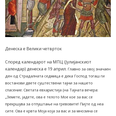
Денеска е Велики четврток
Според календарот на МПЦ (Јулијанскиот
календар) денеска е 19 април.
Главно за овој значаен
ден од Страдалната седмица е дека Господ тогаш ги
востанови двете суштествени тајни за нашето
спасение: Светата евхаристија (на Тајната вечера:
„Земете, јадете, ова е телото Мое кое за вас се
прекршува за отпуштање на гревовите! Пијте од неа
сите. Ова е крвта Моја која за вас и за мнозина се