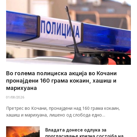
Во голема полициска акција во Кочани
пронајдени 160 грама кокаин, хашиш и
марихуана
01/08/2026
Претрес во Кочани, пронајдени над 160 грама кокаин,
хашиш и марихуана, лишено од слобода едно…
Владата донесе одлука за
прогласување кризна состојба на