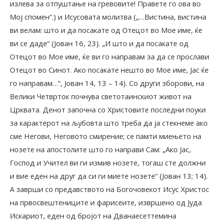
излева за отпуштање на гревовите! Правете го ова во
Мој спомен“.) и Исусовата молитва („…Вистина, вистина
ви велам: што и да посакате од Отецот во Мое име, ќе
ви се даде“ (Јован 16, 23). „И што и да посакате од
Отецот во Мое име, ќе ви го направам за да се прослави
Отецот во Синот. Ако посакате нешто во Мое име, Јас ќе
го направам…“, Јован 14, 13 – 14). Со други зборови, на
Велики Четврток почнува светотаинскиот живот на
Црквата. Денот започна со Христовите последни поуки
за карактерот на љубовта што треба да ја стекнеме ако
сме Негови, Неговото смирение; се памти миењето на
нозете на апостолите што го направи Сам: „Ако Јас,
Господ и Учител ви ги измив нозете, тогаш сте должни
и вие еден на друг да си ги миете нозете“ (Јован 13; 14).
А заврши со предавството на Богочовекот Исус Христос
на првосвештениците и фарисеите, извршено од Јуда
Искариот, еден од бројот на Дванаесеттемина