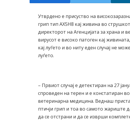
Утврдено е присуство на високозаразн
грип тип АХ5Н8 кај живина во струшк
директорот на Агенцијата за храна и в
вирусот е високо патоген кај живината,
кај луѓето и во ниту еден случај не мож
луѓето.
– Првиот случај е детектиран на 27 ја
спроведен на терен и е констатиран в
ветеринарна медицина. Веднаш приста
птичји грип и тоа во самото жариште 
да се отстрани и да се изврши комплет