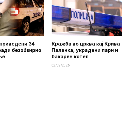
приведени 34
Кражба во црква кај Крива
ради безобѕирно
Паланка, украдени пари и
ње
бакарен котел
03/08/2026