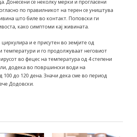
ца. Донесени се неколку мерки и прогласени
согласно по правилникот на терен се уништува
вина што биле во контакт. Поповски ги
ивоста, како симптоми кај живината.
 циркулира и е присутен во земјите од
ки температури и го продолжуваат неговиот
ирусот во фецес на температура од 4 степени
ели, додека во површински води на
д 100 до 120 дена. Значи дека сме во период
ече Додовски.