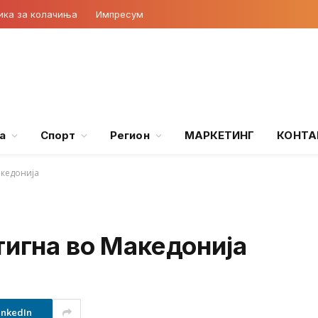
ика за колачиња
Импресум
а
Спорт
Регион
МАРКЕТИНГ
КОНТА
акедонија
тигна во Македонија
inkedIn