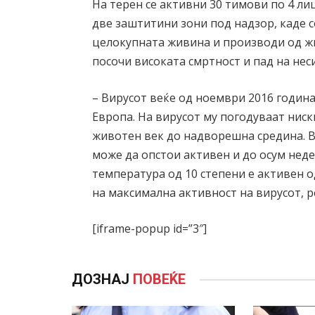
На терен се активни 30 тимови по 4 ли
две заштитини зони под надзор, каде 
целокупната живина и производи од жи
посочи високата смртност и пад на нес
– Вирусот веќе од ноември 2016 година
Европа. На вирусот му погодуваат нис
животен век до надворешна средина. В
може да опстои активен и до осум нед
температура од 10 степени е активен о
на максимална активност на вирусот, р
[iframe-popup id=”3″]
ДОЗНАЈ
ПОВЕЌЕ