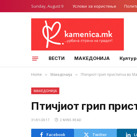
Sunday, August 9
Услови за користење
Полит
ВЕСТИ
МАКЕДОНИЈА
Култур
Home
Македонија
Птичјиот грип пристигна во М
»
»
МАКЕДОНИЈА
Птичјиот грип прис
31/01/2017
2 MINS READ
Facebook
Twitter
L