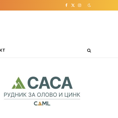
Facebook
X
Instagram
(Twitter)
КТ