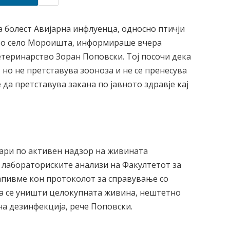
а болест Авијарна инфлуенца, односно птичји
ото село Мороишта, информираше вчера
етеринарство Зоран Поповски. Тој посочи дека
 но не претставува зооноза и не се пренесува
е да претставува закана по јавното здравје кај
нуари по активен надзор на живината
о лабораториските анализи на Факултетот за
пивме кон протоколот за справување со
да се уништи целокупната живина, нештетно
на дезинфекција, рече Поповски.