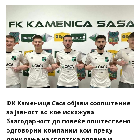
ФК Каменица Саса објави соопштение
за јавност во кое искажува
благодарност до повеќе општествено
одговорни компании кои преку
донирање на спортска опрема и