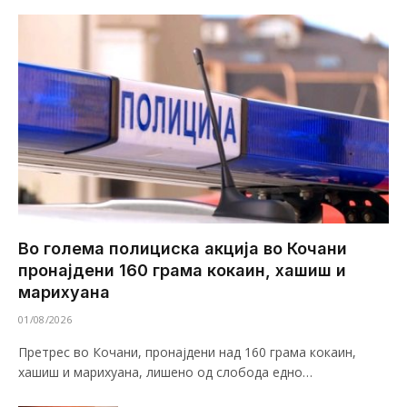
Во голема полициска акција во Кочани
пронајдени 160 грама кокаин, хашиш и
марихуана
01/08/2026
Претрес во Кочани, пронајдени над 160 грама кокаин,
хашиш и марихуана, лишено од слобода едно…