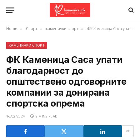
Home
Спорт
каменички спорт
ФК Каменица Саса упати благодарност до општествено одговорните компании за донирана спортска опрема
»
»
»
КАМЕНИЧКИ СПОРТ
ФК Каменица Саса упати
благодарност до
општествено одговорните
компании за донирана
спортска опрема
16/02/2024
2 MINS READ