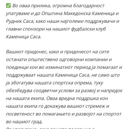
Во оваа прилика, огромна благодарност
упатуваме и до Општина Македонска Каменица и
Рудник Саса, како наши најголеми поддржувачи и
главни спонзори на нашиот фудбалски клуб
Каменица Саса.
Вашиот придонес, како и придонесот на сите
останати општествено одговорни компании и
поединци кои во изминатиот период ја помагаат и
поддржуваат нашата Каменица Саса, не само што
ја збогатува нашата спортска опрема, туку
обезбедува соодветни услови за развој и напредок
на нашата екипа. Оваа вредна поддршка кон
нашата екипа го докажува вашиот стремеж и
посветеност во помагањето и развојот на спортот
во нашиот град.