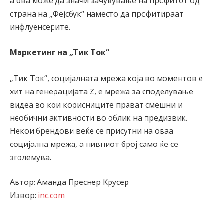
а ова може да значи зачувување на профитот од
страна на „Фејсбук“ наместо да профитираат
инфлуенсерите.
Маркетинг на „Тик Ток“
„Тик Ток“, социјалната мрежа која во моментов е
хит на генерацијата Z, е мрежа за споделување
видеа во кои корисниците прават смешни и
необични активности во облик на предизвик.
Некои брендови веќе се присутни на оваа
социјална мрежа, а нивниот број само ќе се
зголемува.
Автор: Аманда Преснер Крусер
Извор:
inc.com