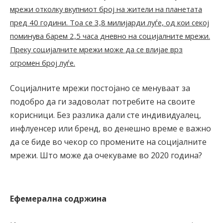
мрежи отколку вкупниот број на жители на планетата
пред 40 години. Тоа се 3,8 милијарди луѓе, од кои секој
поминува барем 2,5 часа дневно на социјалните мрежи.
Преку социјалните мрежи може да се влијае врз
огромен број луѓе.
Социјалните мрежи постојано се менуваат за
подобро да ги задоволат потребите на своите
корисници. Без разлика дали сте индивидуалец,
инфлуенсер или бренд, во денешно време е важно
да се биде во чекор со промените на социјалните
мрежи. Што може да очекуваме во 2020 година?
Ефемерална содржина