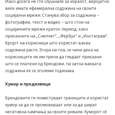
Иако досега не сте слушнале за изразот, веројатно
веќе имате ефемерална содржина на своите
социјални мрежи. Станува збор за содржина –
фотографии, текст и видео – што стои на
социјалните мрежи краток период, како
приказните на „Снепчет“, „Фејсбук“ и „Инстаграм“.
Бројот на корисници што користат ваква
содржина расте. Згора на тоа, се чини дека на
корисниците не им пречи да гледаат приказни
што се платени од брендови, па затоа ваквата
содржина ќе се зголеми годинава.
Хумор и предизвици
Брендовите ги поместуваат границите и користат
хумор за да се промовираат или за да шират
негативна кампања за своите ривали. Хуморот сè