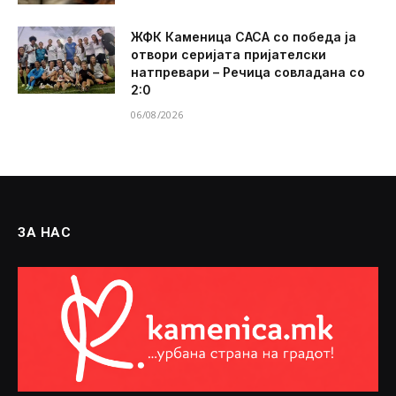
ЖФК Каменица САСА со победа ја
отвори серијата пријателски
натпревари – Речица совладана со
2:0
06/08/2026
ЗА НАС