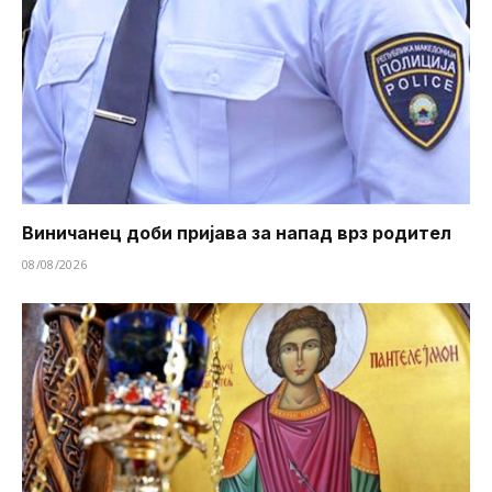
Виничанец доби пријава за напад врз родител
08/08/2026