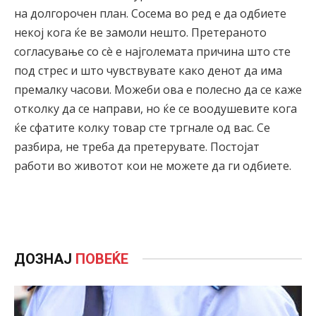
на долгорочен план. Сосема во ред е да одбиете
некој кога ќе ве замоли нешто. Претераното
согласување со сè е најголемата причина што сте
под стрес и што чувствувате како денот да има
премалку часови. Можеби ова е полесно да се каже
отколку да се направи, но ќе се воодушевите кога
ќе сфатите колку товар сте тргнале од вас. Се
разбира, не треба да претерувате. Постојат
работи во животот кои не можете да ги одбиете.
ДОЗНАЈ
ПОВЕЌЕ