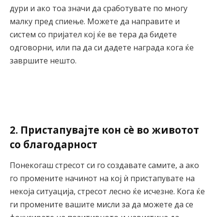
дури и ако тоа значи да сработувате по многу
малку пред спиење. Можете да направите и
систем со пријател кој ќе ве тера да бидете
одговорни, или па да си дадете награда кога ќе
завршите нешто.
2. Пристапувајте кон сè во животот
со благодарност
Понекогаш стресот си го создавате самите, а ако
го промените начинот на кој ѝ пристапувате на
некоја ситуација, стресот лесно ќе исчезне. Кога ќе
ги промените вашите мисли за да можете да се