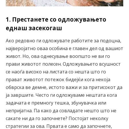
1. Престанете со одложувањето
еднаш засекогаш
Ако редовно ги одложувате работите за подоцна,
најверојатно оваа особина е главен дел од вашиот
живот. Но, ова однесување воопшто не ви го
прави животот полесен. Одложувањето всушност
се наоѓа високо на листата со нешта што го
прават животот потежок бидејќи кога некоја
обврска ве демне, истото важи и за притисокот да
ја завршите. Често ги одложуваме нештата кога
задачата е премногу тешка, збунувачка или
непријатна. Па како да совладате нешто што не
сакате ни да го започнете? Постојат неколку
стратегии за ова. Првата е само да започнете,