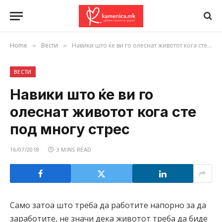
Home
Вести
Навики што ќе ви го олеснат животот кога сте под многу стрес
»
»
ВЕСТИ
Навики што ќе ви го
олеснат животот кога сте
под многу стрес
16/07/2018
3 MINS READ
Само затоа што треба да работите напорно за да
заработите, не значи дека животот треба да биде