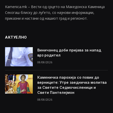
Kamenica.mk – Вести од срцето на Македонска Каменица
Секогаш блиску до луѓето, со најнови информации,
приказни и настани од нашиот град и регионот.
АКТУЕЛНО
Виничанец доби пријава за напад
врз родител
08/08/2026
Каменичка парохија со повик до
верниците: Утре заедничка молитва
за Светите Седмочисленици и
Свети Пантелејмон
08/08/2026