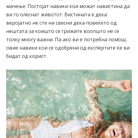
мачење. Постојат навики кои можат навистина да
ви го олеснат животот. Вистината е дека
веројатно не сте ни свесни дека повеќето од
нештата за коишто се грижите воопшто не се
толку многу важни. Па ако ви е потребна помош,
овие навики кои се одобрени од експертите ќе ви
бидат од корист.