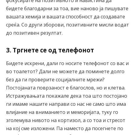
фокусирате на позитивното и навистина да
бидете благодарни за тоа, вие наново ја пишувате
вашата хемија и вашата способност да создавате
среќа. Со други зборови, позитивните мисли водат
до позитивен резултат.
3. Тргнете се од телефонот
Бидете искрени, дали го носите телефонот со вас и
во тоалетот? Дали не можете да поминете долго
без да ги проверите социјалните мрежи?
Постојаната поврзаност е благослов, но и клетва.
Истражувањата покажале дека тоа што постојано
ги имаме нашите направи со нас не само што има
влијание на вниманието и меморијата, туку го
зголемува нивото на кортизол, а со тоа и стресот
на кој сме изложени. Па наместо да посегнете по