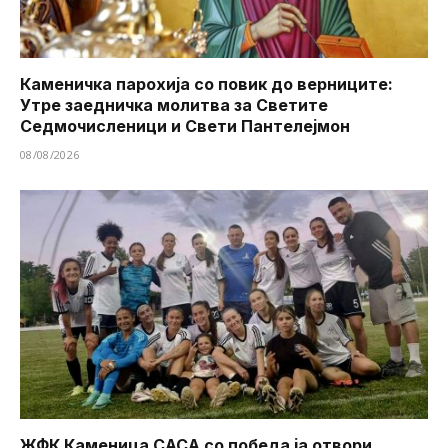
Каменичка парохија со повик до верниците:
Утре заедничка молитва за Светите
Седмочисленици и Свети Пантелејмон
08/08/2026
ЖФК Каменица САСА со победа ја отвори