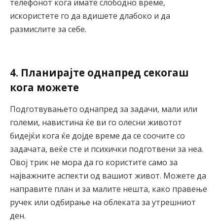
телефонот кога имате слободно време,
искористете го да вдишете длабоко и да
размислите за себе.
4. Планирајте однапред секогаш
кога можете
Подготвувањето однапред за задачи, мали или
големи, навистина ќе ви го олесни животот
бидејќи кога ќе дојде време да се соочите со
задачата, веќе сте и психички подготвени за неа.
Овој трик не мора да го користите само за
најважните аспекти од вашиот живот. Можете да
направите план и за малите нешта, како правење
ручек или одбирање на облеката за утрешниот
ден.