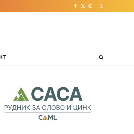
Facebook
X
Instagram
(Twitter)
КТ