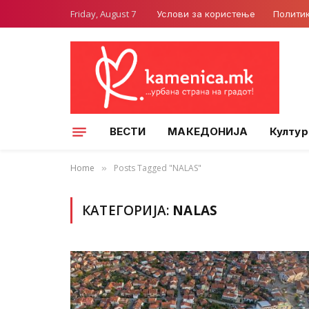
Friday, August 7
Услови за користење
Полити
ВЕСТИ
МАКЕДОНИЈА
Култур
Home
Posts Tagged "NALAS"
»
КАТЕГОРИЈА:
NALAS