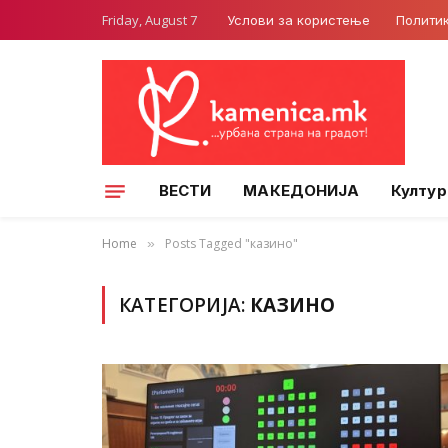
Friday, August 7
Услови за користење
Полити
ВЕСТИ
МАКЕДОНИЈА
Култур
Home
Posts Tagged "казино"
»
КАТЕГОРИЈА:
КАЗИНО