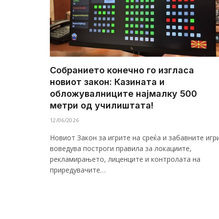
Собранието конечно го изгласа
новиот закон: Казината и
обложувалниците најмалку 500
метри од училиштата!
12/06/2026
Новиот Закон за игрите на среќа и забавните игр
воведува построги правила за локациите,
рекламирањето, лиценците и контролата на
приредувачите…