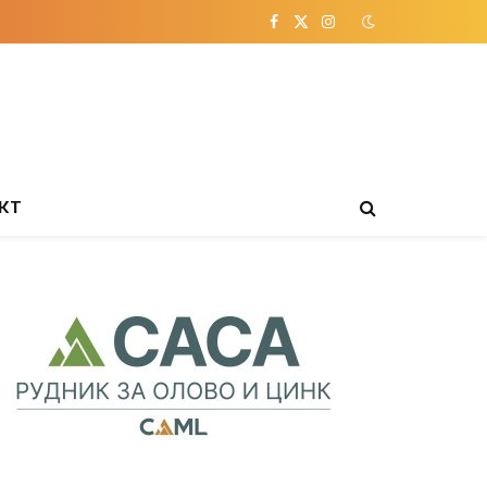
Facebook
X
Instagram
(Twitter)
КТ