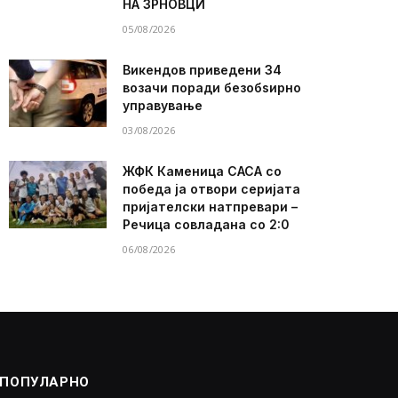
НА ЗРНОВЦИ
05/08/2026
Викендов приведени 34
возачи поради безобѕирно
управување
03/08/2026
ЖФК Каменица САСА со
победа ја отвори серијата
пријателски натпревари –
Речица совладана со 2:0
06/08/2026
ПОПУЛАРНО