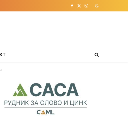
Facebook
X
Instagram
(Twitter)
КТ
а!