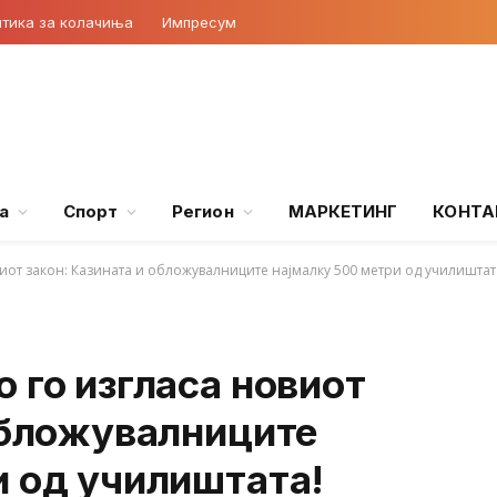
тика за колачиња
Импресум
а
Спорт
Регион
МАРКЕТИНГ
КОНТА
иот закон: Казината и обложувалниците најмалку 500 метри од училиштат
 го изгласа новиот
обложувалниците
и од училиштата!