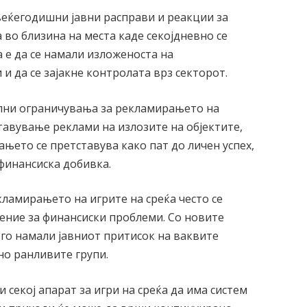
еќегодишни јавни расправи и реакции за
а во близина на места каде секојдневно се
 е да се намали изложеноста на
 да се зајакне контролата врз секторот.
елни ограничувања за рекламирањето на
ставување реклами на излозите на објектите,
њето се претставува како пат до личен успех,
финансиска добивка.
кламирањето на игрите на среќа често се
шение за финансиски проблеми. Со новите
 го намали јавниот притисок на ваквите
но ранливите групи.
секој апарат за игри на среќа да има систем