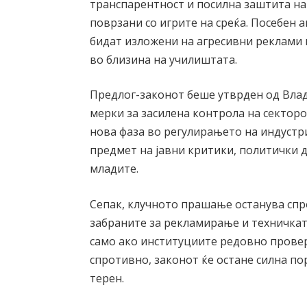
транспарентност и посилна заштита на
поврзани со игрите на среќа. Посебен а
бидат изложени на агресивни реклами и
во близина на училиштата.
Предлог-законот беше утврден од Влад
мерки за засилена контрола на секторо
нова фаза во регулирањето на индустриј
предмет на јавни критики, политички 
младите.
Сепак, клучното прашање останува спр
забраните за рекламирање и техничкат
само ако институциите редовно провер
спротивно, законот ќе остане силна по
терен.