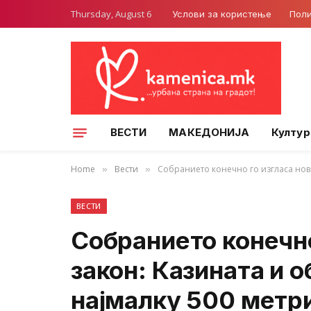
Thursday, August 6
Услови за користење
Поли
ВЕСТИ
МАКЕДОНИЈА
Култур
Home
Вести
Собранието конечно го изгласа нов
»
»
ВЕСТИ
Собранието конечно
закон: Казината и 
најмалку 500 метр