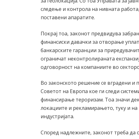
за геолокација. Со тоа Управата за ја
следење и контрола на нивната работа,
поставени апаратите.
Покрај тоа, законот предвидува забра
финансиски давачки за отворање уплат
банкарските гаранции за приредувачите
ограничат неконтролираната експанзија
одговорност на компаниите во секторо
Во законското решение се вградени и 
Советот на Европа кое ги следи систе
финансирање тероризам. Тоа значи дек
локациите и рекламирањето, туку и на
индустријата.
Според надлежните, законот треба да 