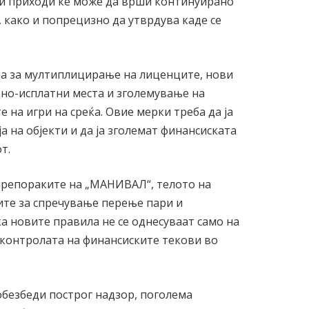
вни приходи ќе може да врши континуирано
 како и попрецизно да утврдува каде се
на за мултиплицирање на лиценците, нови
но-исплатни места и зголемување на
 на игри на среќа. Овие мерки треба да ја
 на објекти и да ја зголемат финансиската
т.
препораките на „МАНИВАЛ“, телото на
мите за спречување перење пари и
а новите правила не се однесуваат само на
 контролата на финансиските текови во
обезбеди построг надзор, поголема