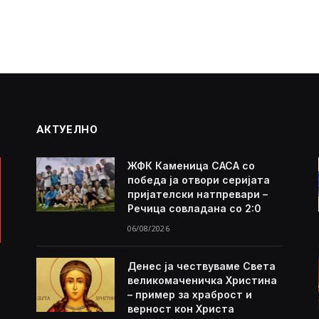
АКТУЕЛНО
ЖФК Каменица САСА со
победа ја отвори серијата
пријателски натпревари –
Речица совладана со 2:0
06/08/2026
Денес ја чествуваме Света
великомаченичка Христина
– пример за храброст и
верност кон Христа