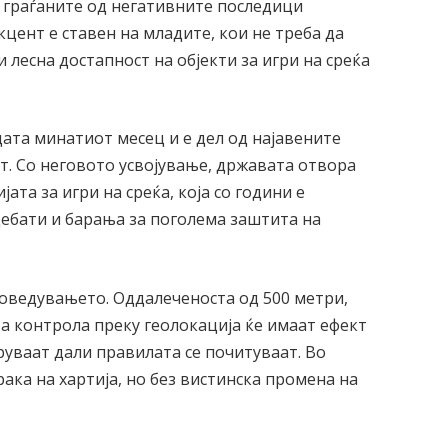
 граѓаните од негативните последици
кцент е ставен на младите, кои не треба да
 лесна достапност на објекти за игри на среќа
ата минатиот месец и е дел од најавените
т. Со неговото усвојување, државата отвора
ата за игри на среќа, која со години е
дебати и барања за поголема заштита на
оведувањето. Оддалеченоста од 500 метри,
а контрола преку геолокација ќе имаат ефект
уваат дали правилата се почитуваат. Во
рака на хартија, но без вистинска промена на