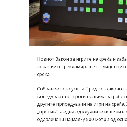
Новиот Закон за игрите на среќа и заб
локациите, рекламирањето, лиценците 
среќа.
Собранието го усвои Предлог-законот за
воведуваат построги правила за работ
другите приредувачи на игри на среќа. 
„против“, а една од клучните новини е 
оддалечени најмалку 500 метри од осн