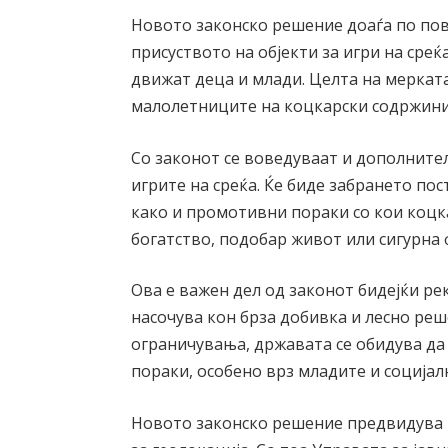
Новото законско решение доаѓа по пов
присуството на објекти за игри на среќ
движат деца и млади. Целта на мерката
малолетниците на коцкарски содржини и
Со законот се воведуваат и дополнит
игрите на среќа. Ќе биде забрането по
како и промотивни пораки со кои коцка
богатство, подобар живот или сигурна 
Ова е важен дел од законот бидејќи ре
насочува кон брза добивка и лесно ре
ограничувања, државата се обидува да
пораки, особено врз младите и социјал
Новото законско решение предвидува и 