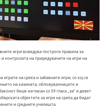
авните игри воведува построги правила за
и контролата на приредувачите на игри на
 игрите на среќа и забавните игри, со кој се
ењето на казината, обложувалниците и
Законот беше изгласан со 59 гласа „за“ и девет
обврската објектите за игри на среќа да бидат
овните и средните училишта.