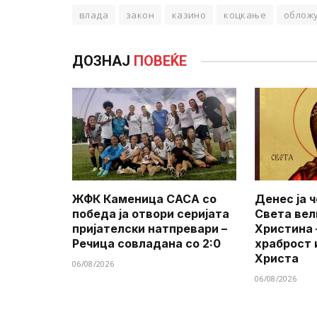
влада
закон
казино
коцкање
облож
ДОЗНАЈ
ПОВЕЌЕ
ЖФК Каменица САСА со
Денес ја 
победа ја отвори серијата
Света вел
пријателски натпревари –
Христина 
Речица совладана со 2:0
храброст 
Христа
06/08/2026
06/08/2026