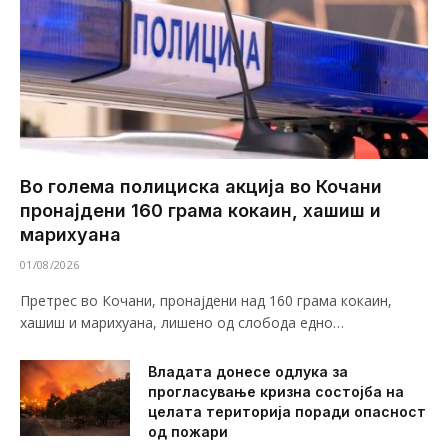
Во голема полициска акција во Кочани
пронајдени 160 грама кокаин, хашиш и
марихуана
01/08/2026
Претрес во Кочани, пронајдени над 160 грама кокаин,
хашиш и марихуана, лишено од слобода едно…
Владата донесе одлука за
прогласување кризна состојба на
целата територија поради опасност
од пожари