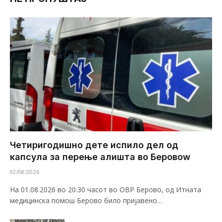
Четиригодишно дете испило дел од
капсула за перење алишта во Беровоw
02/08/2026
На 01.08.2026 во 20:30 часот во ОВР Берово, од Итната
медицинска помош Берово било пријавено…