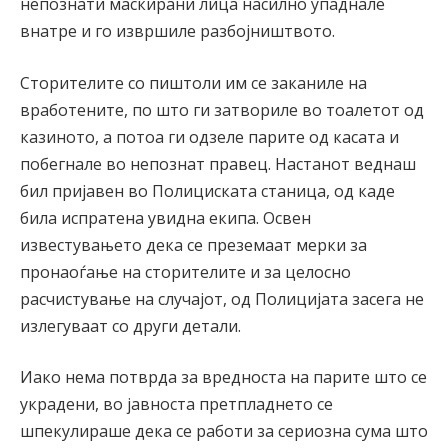
непознати маскирани лица насилно упаднале
внатре и го извршиле разбојништвото.
Сторителите со пиштоли им се заканиле на
вработените, по што ги затвориле во тоалетот од
казиното, а потоа ги одзеле парите од касата и
побегнале во непознат правец. Настанот веднаш
бил пријавен во Полициската станица, од каде
била испратена увидна екипа. Освен
известувањето дека се преземаат мерки за
пронаоѓање на сторителите и за целосно
расчистување на случајот, од Полицијата засега не
излегуваат со други детали.
Иако нема потврда за вредноста на парите што се
украдени, во јавноста претпладнето се
шпекулираше дека се работи за сериозна сума што