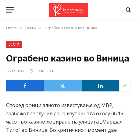
Home
Вести
Ограбено казино во Виница
»
»
ВЕСТИ
Ограбено казино во Виница
12/12/2017
1 MIN READ
Според официјалното известување од МВР,
грабежот се случил рано изутрината околу 06.15
часот во казино лоцирано на улицата „Маршал
Тито“ во Виница. Во критичниот момент две