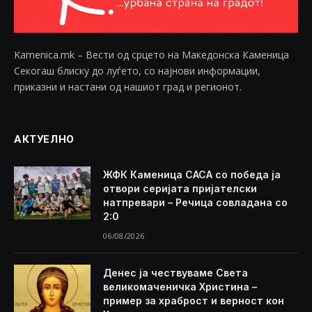
Kamenica.mk – Вести од срцето на Македонска Каменица
Секогаш блиску до луѓето, со најнови информации,
приказни и настани од нашиот град и регионот.
АКТУЕЛНО
ЖФК Каменица САСА со победа ја
отвори серијата пријателски
натпревари – Речица совладана со
2:0
06/08/2026
Денес ја чествуваме Света
великомаченичка Христина –
пример за храброст и верност кон