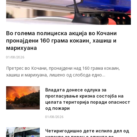
Во голема полициска акција во Кочани
пронајдени 160 грама кокаин, хашиш и
марихуана
01/08/2026
Претрес во Кочани, пронајдени над 160 грама кокаин,
хашиш и марихуана, лишено од слобода едно…
Владата донесе одлука за
прогласување кризна состојба на
целата територија поради опасност
од пожари
01/08/2026
Четиригодишно дете испило дел од
капсула за перење алишта во