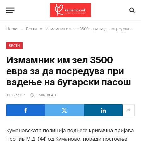
Home
Вести
Измамник им зел 3500 евра за да посредува при вадење на бугарски пасош
»
»
ВЕСТИ
Измамник им зел 3500
евра за да посредува при
вадење на бугарски пасош
11/12/2017
1 MIN READ
Кумановската полиција поднесе кривична пријава
против М.Д. (44) од Куманово, поради постоење