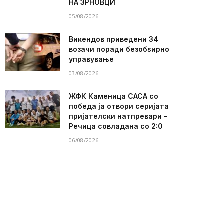
НА ЗРНОВЦИ
05/08/2026
Викендов приведени 34
возачи поради безобѕирно
управување
03/08/2026
ЖФК Каменица САСА со
победа ја отвори серијата
пријателски натпревари –
Речица совладана со 2:0
06/08/2026