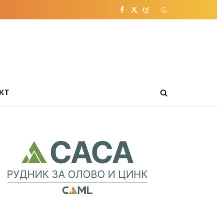
Facebook
X
Instagram
(Twitter)
КТ