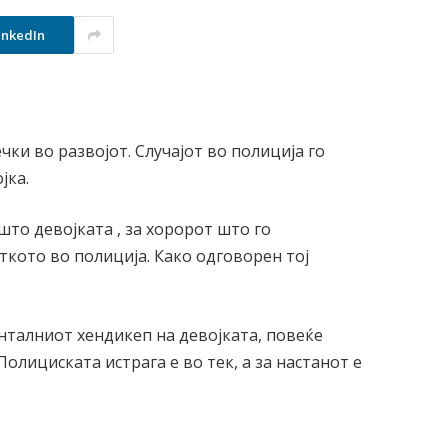
inkedIn
чки во развојот. Случајот во полиција го
јка.
што девојката , за хоророт што го
ткото во полиција. Како одговорен тој
нталниот хендикеп на девојката, повеќе
Полициската истрага е во тек, а за настанот е