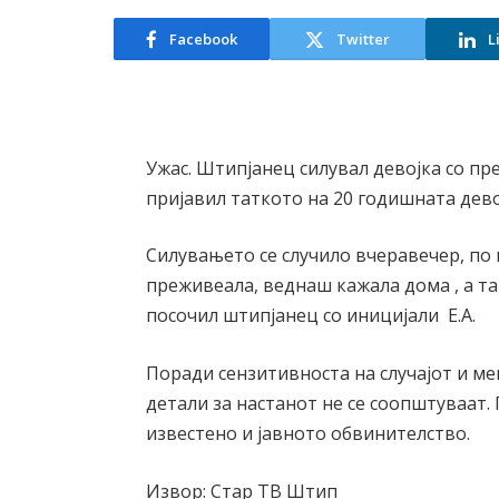
Facebook
Twitter
L
Ужас. Штипјанец силувал девојка со пре
пријавил таткото на 20 годишната дево
Силувањето се случило вчеравечер, по 
преживеала, веднаш кажала дома , а та
посочил штипјанец со иницијали Е.А.
Поради сензитивноста на случајот и ме
детали за настанот не се соопштуваат. 
известено и јавното обвинителство.
Извор: Стар ТВ Штип