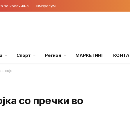
ка за колачиња
Импресум
а
Спорт
Регион
МАРКЕТИНГ
КОНТА
развојот
јка со пречки во