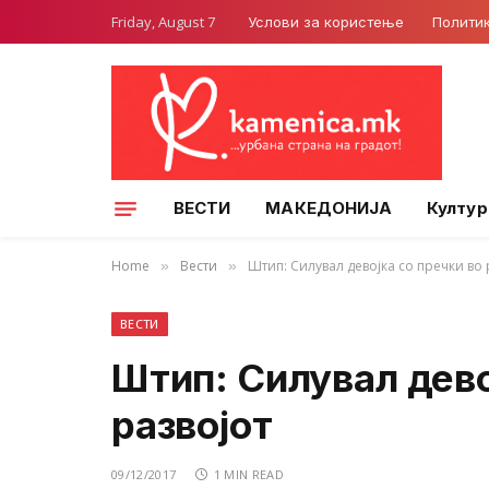
Friday, August 7
Услови за користење
Полити
ВЕСТИ
МАКЕДОНИЈА
Култур
Home
Вести
Штип: Силувал девојка со пречки во 
»
»
ВЕСТИ
Штип: Силувал дево
развојот
09/12/2017
1 MIN READ