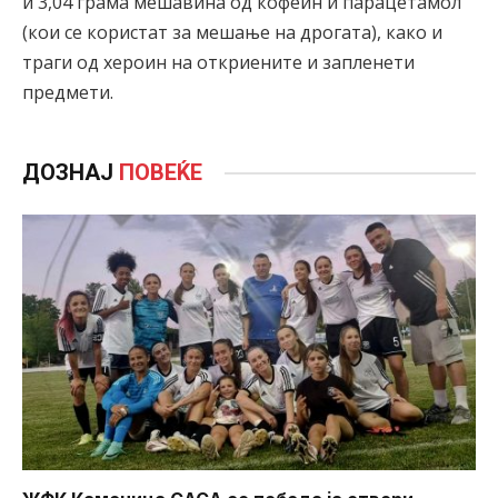
и 3,04 грама мешавина од кофеин и парацетамол
(кои се користат за мешање на дрогата), како и
траги од хероин на откриените и запленети
предмети.
ДОЗНАЈ
ПОВЕЌЕ