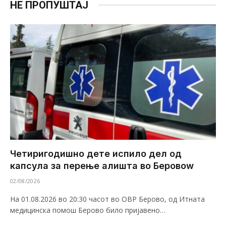
НЕ ПРОПУШТАЈ
Четиригодишно дете испило дел од
капсула за перење алишта во Беровоw
02/08/2026
На 01.08.2026 во 20:30 часот во ОВР Берово, од Итната
медицинска помош Берово било пријавено…