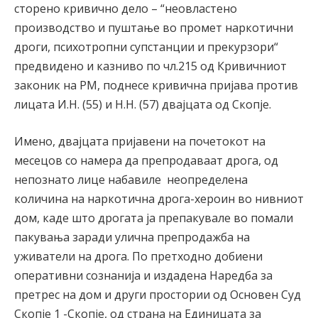
сторено кривично дело – “неовластено
производство и пуштање во промет наркотични
дроги, психотропни супстанции и прекурзори“
предвидено и казниво по чл.215 од Кривичниот
законик на РМ, поднесе кривична пријава против
лицата И.Н. (55) и Н.Н. (57) двајцата од Скопје.
Имено, двајцата пријавени на почетокот на
месецов со намера да препродаваат дрога, од
непознато лице набавиле неопределена
количина на наркотична дрога-хероин во нивниот
дом, каде што дрогата ја препакувале во помали
пакувања заради улична препродажба на
уживатели на дрога. По претходно добиени
оперативни сознанија и издадена Наредба за
претрес на дом и други простории од Основен Суд
Скопје 1 -Скопје, од страна на Единицата за