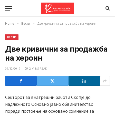
Home
Вести
Две кривични за продажба на хероин
»
»
ВЕСТИ
Две кривични за продажба
на хероин
09/12/2017
2 MINS READ
Секторот за внатрешни работи Скопје до
надлежното Основно јавно обвинителство,
поради постоење на основано сомнение за