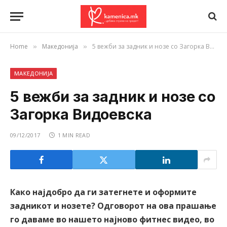
Home
Македонија
5 вежби за задник и нозе со Загорка Видоевска
»
»
МАКЕДОНИЈА
5 вежби за задник и нозе со
Загорка Видоевска
09/12/2017
1 MIN READ
Како најдобро да ги затегнете и оформите
задникот и нозете? Одговорот на ова прашање
го даваме во нашето најново фитнес видео, во