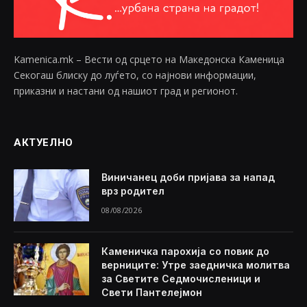
Kamenica.mk – Вести од срцето на Македонска Каменица
Секогаш блиску до луѓето, со најнови информации,
приказни и настани од нашиот град и регионот.
АКТУЕЛНО
Виничанец доби пријава за напад
врз родител
08/08/2026
Каменичка парохија со повик до
верниците: Утре заедничка молитва
за Светите Седмочисленици и
Свети Пантелејмон