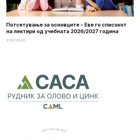
Потсетување за основците – Еве го списокот
на лектири од учебната 2026/2027 година
31/07/2026