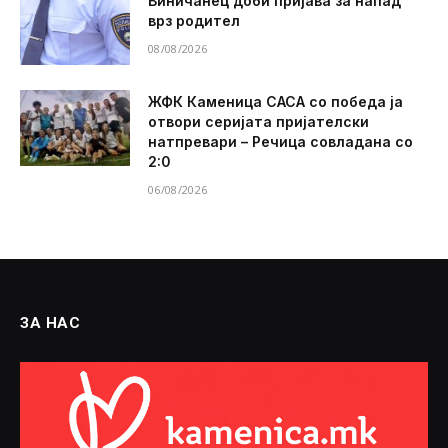
Виничанец доби пријава за напад
врз родител
08/08/2026
ЖФК Каменица САСА со победа ја
отвори серијата пријателски
натпревари – Речица совладана со
2:0
06/08/2026
ЗА НАС