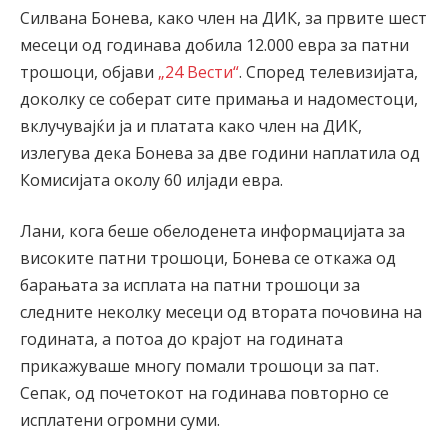
Силвана Бонева, како член на ДИК, за првите шест
месеци од годинава добила 12.000 евра за патни
трошоци, објави
„24 Вести“
. Според телевизијата,
доколку се соберат сите примања и надоместоци,
вклучувајќи ја и платата како член на ДИК,
излегува дека Бонева за две години наплатила од
Комисијата околу 60 илјади евра.
Лани, кога беше обелоденета информацијата за
високите патни трошоци, Бонева се откажа од
барањата за исплата на патни трошоци за
следните неколку месеци од втората почовина на
годината, а потоа до крајот на годината
прикажуваше многу помали трошоци за пат.
Сепак, од почетокот на годинава повторно се
исплатени огромни суми.