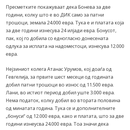
Пресметките покажуваат дека Бонева за две
години, колку што е во ДИК само за патни
трошоци, земала 24.000 евра. Тука е и платата која
за две години изнесува 24 илјади евра. Бонусот,
пак, кој го добила со едногласно донесената
одлука за исплата на надоместоци, изнесува 12.000
евра.
Нејзиниот колега Атанас Урумов, кој доаѓа од
Гевгелија, за првите шест месеци од годината
добил патни трошоци во износ од 11.500 евра.
Лани, во истиот период добил уште 3.000 евра.
Нема податок, колку добил во втората половина
од минатата година. Тука се и дополнителните
„бонуси“ од 12.000 евра, како и платата, што за две
години изнеусва 24.000 евра. Тоа значи дека