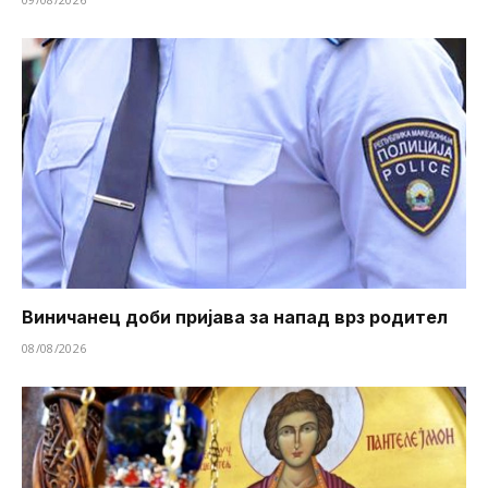
Виничанец доби пријава за напад врз родител
08/08/2026