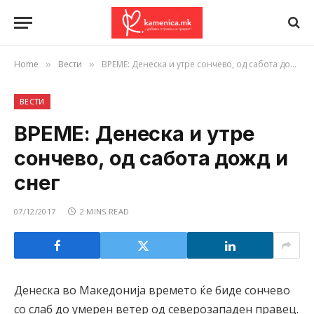
Home
Вести
ВРЕМЕ: Денеска и утре сончево, од сабота дожд и снег
»
»
ВЕСТИ
ВРЕМЕ: Денеска и утре
сончево, од сабота дожд и
снег
07/12/2017
2 MINS READ
Денеска во Македонија времето ќе биде сончево
со слаб до умерен ветер од северозападен правец.