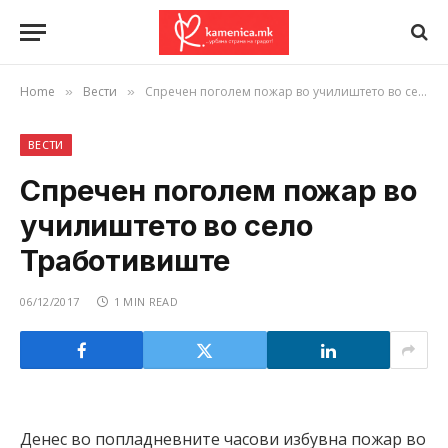
Home
Вести
Спречен поголем пожар во училиштето во село Тработивиште
»
»
ВЕСТИ
Спречен поголем пожар во
училиштето во село
Тработивиште
06/12/2017
1 MIN READ
Денес во попладневните часови избувна пожар во