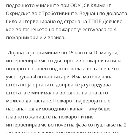
подрачното училиште при ООУ „Св.Климент
Охридски“ во с.Тработивиште. Веднаш по дојавата
било интервенирано од страна на ТППЕ Делчево
кое во гаснењето на пожарот учествувала со 4
пожарникари и 2 возила.
-Дојавата ја примивме во 15 часот и 10 минути,
интервениравме со две против пожарни возила,
пожарот е ставен под контрола а во гаснењето
учествуваа 4 пожарникари. Има материјална
штета која органите допрва ќе ја утврдуваат,
штетата е минимална во однос на она што
можело да настане. Пожарот најверојатно е
настанат од димоводниот канал, таму беше
главното жариште на пожарот и ние
интервениравме во почетна фаза со пуштање на 2
линии го локализиравме пожарот и целосно го