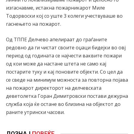
изгаснавме, истакна пожарникарот Миле
Тодорвоски кој со уште 3 колеги учествуваше во
гаснењето на пожарот.
Од ТППЕ Делчево апелираат до граѓаните
редовно да ги чистат своите оџаци бидејки во овј
период од годината се најчести ваквите пожари
од кои може да настане штета не само кај
постарите туку и кај поновите објекти. Со цел да
се сведе на минимум можноста за повторна појава
на пожарот директорот на делчевската
деветолетка Горан Димитровски постави дежурна
служба која ќе остане во близина на објектот до
раните утрински часови.
ДОЗНАЈ
ПОВЕЌЕ