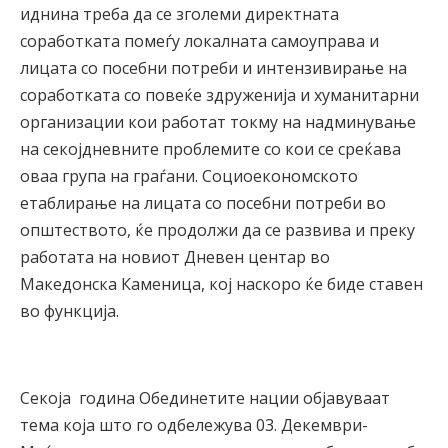
иднина треба да се зголеми директната
соработката помеѓу локалната самоуправа и
лицата со посебни потреби и интензивирање на
соработката со повеќе здруженија и хуманитарни
организации кои работат токму на надминување
на секојдневните проблемите со кои се среќава
оваа група на граѓани. Социоекономското
етаблирање на лицата со посебни потреби во
општеството, ќе продолжи да се развива и преку
работата на новиот Дневен центар во
Македонска Каменица, кој наскоро ќе биде ставен
во функција.
Секоја година Обединетите нации објавуваат
тема која што го одбележува 03. Декември-