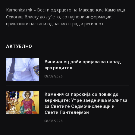
Kamenica.mk – Вести од срцето на Македонска Каменица
Секогаш блиску до луѓето, со најнови информации,
приказни и настани од нашиот град и регионот.
АКТУЕЛНО
Виничанец доби пријава за напад
врз родител
08/08/2026
Каменичка парохија со повик до
верниците: Утре заедничка молитва
за Светите Седмочисленици и
Свети Пантелејмон
08/08/2026