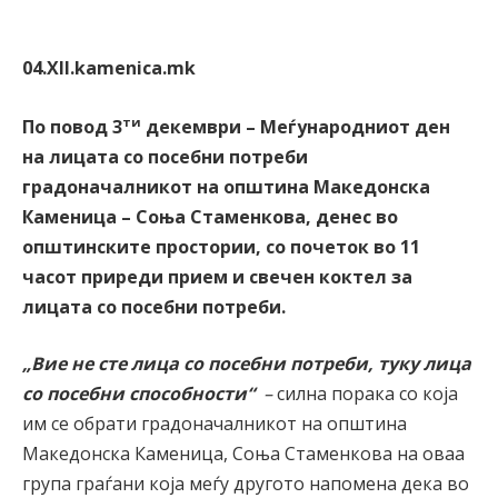
04.XII.kamenica.mk
ти
По повод 3
декември – Меѓународниот ден
на лицата со посебни потреби
градоначалникот на општина Македонска
Каменица – Соња Стаменкова, денeс во
општинските простории, со почеток во 11
часот приреди прием и свечен коктел за
лицата со посебни потреби.
„Вие не сте лица со посебни потреби, туку лица
со посебни способности“
–
силна порака со која
им се обрати градоначалникот на општина
Македонска Каменица, Соња Стаменкова на оваа
група граѓани која меѓу другото напомена дека во