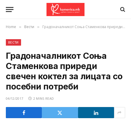
Home
Вести
Градоначалникот Соња Стаменкова приреди свечен коктел за лицата со посебни потреби
»
»
ВЕСТИ
Градоначалникот Соња
Стаменкова приреди
свечен коктел за лицата со
посебни потреби
04/12/2017
2 MINS READ