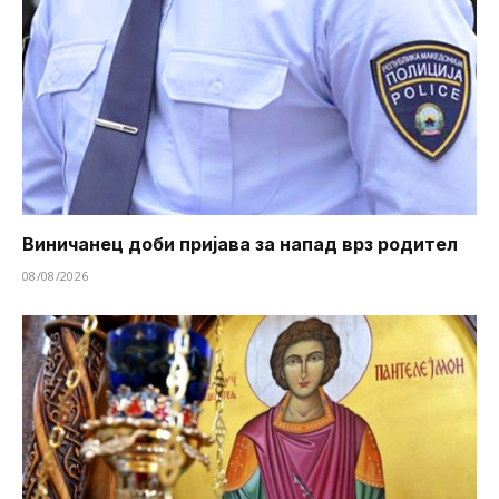
Виничанец доби пријава за напад врз родител
08/08/2026