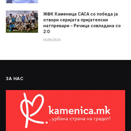
ЖФК Каменица САСА со победа ја
отвори серијата пријателски
натпревари – Речица совладана со
2:0
06/08/2026
ЗА НАС