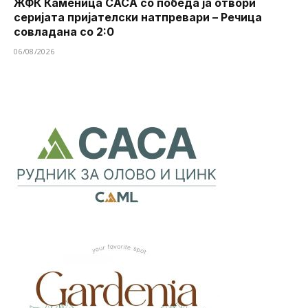
ЖФК Каменица САСА со победа ја отвори
серијата пријателски натпревари – Речица
совладана со 2:0
06/08/2026