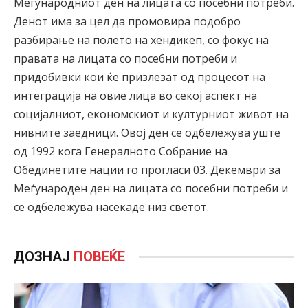
Меѓународниот ден на лицата со посебни потреби.
Денот има за цел да промовира подобро
разбирање на полето на хендикеп, со фокус на
правата на лицата со посебни потреби и
придобивки кои ќе призлезат од процесот на
интеграција на овие лица во секој аспект на
социјалниот, економскиот и културниот живот на
нивните заедници. Овој ден се одбележува уште
од 1992 кога Генералното Собрание на
Обединетите нации го прогласи 03. Декември за
Меѓународен ден на лицата со посебни потреби и
се одбележува насекаде низ светот.
ДОЗНАЈ
ПОВЕЌЕ