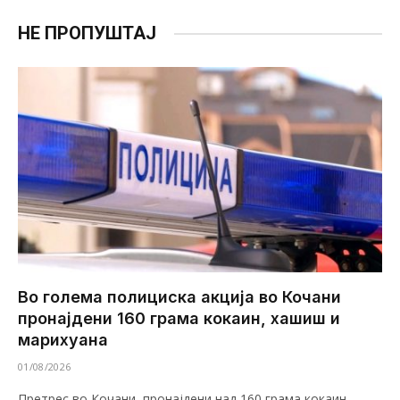
НЕ ПРОПУШТАЈ
Во голема полициска акција во Кочани
пронајдени 160 грама кокаин, хашиш и
марихуана
01/08/2026
Претрес во Кочани, пронајдени над 160 грама кокаин,