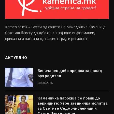
Kamenica.mk – Вести од срцето на Македонска Каменица
Секогаш блиску до луѓето, со најнови информации,
приказни и настани од нашиот град и регионот.
АКТУЕЛНО
Виничанец доби пријава за напад
врз родител
08/08/2026
Каменичка парохија со повик до
верниците: Утре заедничка молитва
за Светите Седмочисленици и
Свети Пантелејмон