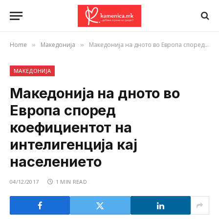
Home
Македонија
Македонија на дното во Европа според коефициентот на интелигенција кај населението
»
»
МАКЕДОНИЈА
Македонија на дното во
Европа според
коефициентот на
интелигенција кај
населението
04/12/2017
1 MIN READ