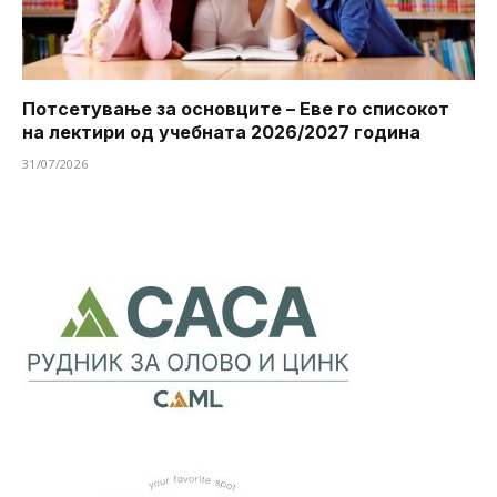
Потсетување за основците – Еве го списокот
на лектири од учебната 2026/2027 година
31/07/2026