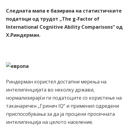
Следната мапа е базирана на статистичките
податоци од трудот „The g-Factor of
International Cognitive Ability Comparisons“ од
Х.Риндерман.
Риндерман користел достапни мерења на
интелигенцијата во неколку држави,
нормализирајќи ги податоците со користење на
таканаречен „Гринич IQ“ и применил одредени
приспособувања за да ја процени просечната
интелигенција на целото население.