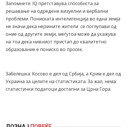
Запомнете: IQ претставува способнста за
решавање на одредени визуелни и вербални
проблеми. Пониската интелигенција во една земја
не значи дека нејзините жители се поглупави од
оние од другите земји, меѓутоа може да укажува
на тоа дека нивниот пристап до квалитетно
образование е пониско во просек.
Забелешка: Косово е дел од Србија, а Крим е дел од
Украина за целите на статистиката. За жал, нема
статистички податоци достапни за Црна Гора.
ДОЗНАЈ
ПОВЕЌЕ