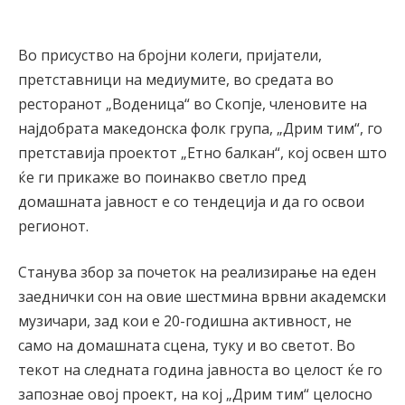
Во присуство на бројни колеги, пријатели,
претставници на медиумите, во средата во
ресторанот „Воденица“ во Скопје, членовите на
најдобрата македонска фолк група, „Дрим тим“, го
претставија проектот „Етно балкан“, кој освен што
ќе ги прикаже во поинакво светло пред
домашната јавност е со тендеција и да го освои
регионот.
Станува збор за почеток на реализирање на еден
заеднички сон на овие шестмина врвни академски
музичари, зад кои е 20-годишна активност, не
само на домашната сцена, туку и во светот. Во
текот на следната година јавноста во целост ќе го
запознае овој проект, на кој „Дрим тим“ целосно