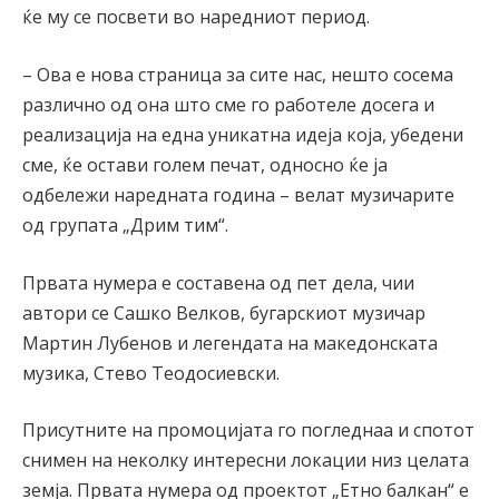
ќе му се посвети во наредниот период.
– Ова е нова страница за сите нас, нешто сосема
различно од она што сме го работеле досега и
реализација на една уникатна идеја која, убедени
сме, ќе остави голем печат, односно ќе ја
одбележи наредната година – велат музичарите
од групата „Дрим тим“.
Првата нумера е составена од пет дела, чии
автори се Сашко Велков, бугарскиот музичар
Мартин Лубенов и легендата на македонската
музика, Стево Теодосиевски.
Присутните на промоцијата го погледнаа и спотот
снимен на неколку интересни локации низ целата
земја. Првата нумера од проектот „Етно балкан“ е