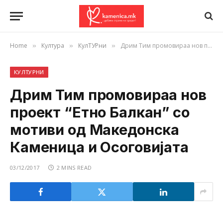
Home
Култура
КулТУРни
Дрим Тим промовираа нов проект “Етно Балкан” со мотиви од Македонска Каменица и Осоговијата
»
»
»
КУЛТУРНИ
Дрим Тим промовираа нов
проект “Етно Балкан” со
мотиви од Македонска
Каменица и Осоговијата
03/12/2017
2 MINS READ