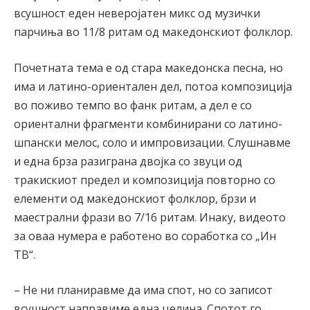
всушност еден неверојатен микс од музички
парчиња во 11/8 ритам од македонскиот фолклор.
Почетната тема е од стара македонска песна, но
има и латино-ориентален дел, потоа композиција
во поживо темпо во фанк ритам, а дел е со
ориентални фрагменти комбинирани со латино-
шпански мелос, соло и импровизации. Слушнавме
и една брза разиграна двојка со звуци од
тракискиот предел и композиција повторно со
елементи од македонскиот фолклор, брзи и
маестрални фрази во 7/16 ритам. Инаку, видеото
за оваа нумера е работено во соработка со „Ин
ТВ“.
– Не ни планиравме да има спот, но со записот
всушност направиме една целина. Спотот го