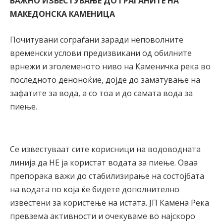
ВАЖНО ИЗВЕСТУВАЊЕ ДО ГРАЃАНИТЕ НА
МАКЕДОНСКА КАМЕНИЦА
Почитувани сограѓани заради неповолните
временски услови предизвикани од обилните
врнежи и зголеменото ниво на Каменичка река во
последното деноноќие, дојде до заматување на
зафатите за вода, а со тоа и до самата вода за
пиење.
Се известуваат сите корисници на водоводната
линија да НЕ ја користат водата за пиење. Оваа
препорака важи до стабилизирање на состојбата
на водата по која ќе бидете дополнително
известени за користење на истата. ЈП Камена Река
превзема активности и очекуваме во најскоро