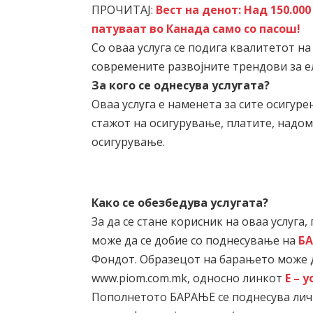
ПРОЧИТАЈ:
Вест на денот: Над 150.00
патуваат во Канада само со пасош!
Со оваа услуга се подига квалитетот н
современите развојните трендови за 
За кого се однесува услугата?
Оваа услуга е наменета за сите осигур
стажот на осигурување, платите, надо
осигурување.
Како се обезбедува услугата?
За да се стане корисник на оваа услуга
може да се добие со поднесување на
Б
Фондот. Образецот на барањето може д
www.piom.com.mk, односно линкот
Е – 
Пополнетото БАРАЊЕ се поднесува личн