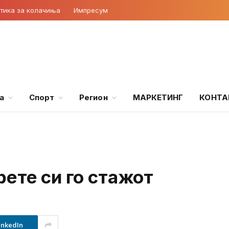
тика за колачиња
Импресум
а
Спорт
Регион
МАРКЕТИНГ
КОНТА
ете си го стажот
inkedIn