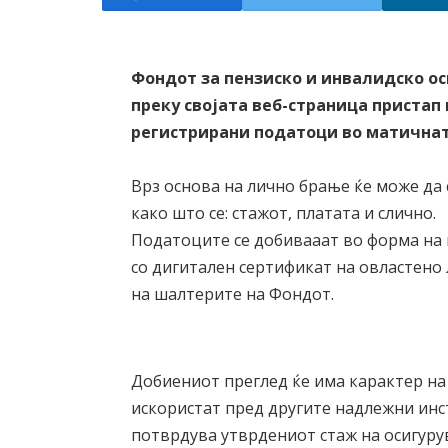
Фондот за пензиско и инвалидско о
преку својата веб-страница пристап
регистрирани податоци во матичнат
Врз основа на лично брање ќе може да
како што се: стажот, платата и слично.
Податоците се добивааат во форма на
со дигитален сертификат на овластено
на шалтерите на Фондот.
Добиениот преглед ќе има карактер на 
искористат пред другите надлежни инс
потврдува утврдениот стаж на осигуру