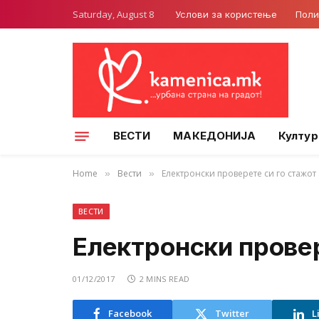
Saturday, August 8
Услови за користење
Поли
ВЕСТИ
МАКЕДОНИЈА
Култур
Home
Вести
Електронски проверете си го стажот
»
»
ВЕСТИ
Електронски провер
01/12/2017
2 MINS READ
Facebook
Twitter
L