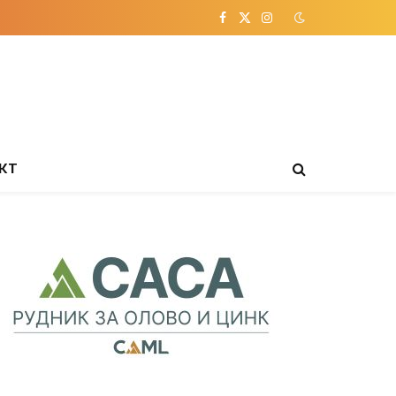
Facebook
X
Instagram
(Twitter)
КТ