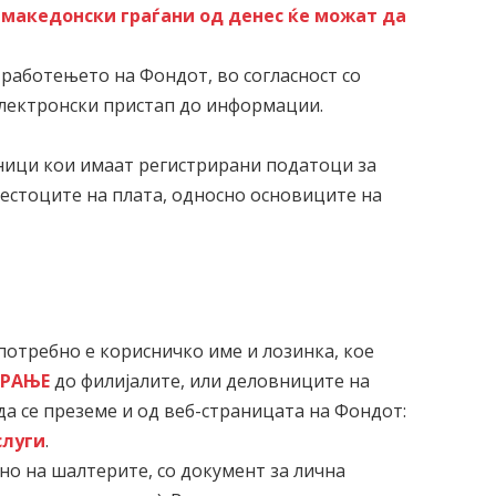
0 македонски граѓани од денес ќе можат да
а работењето на Фондот, во согласност со
електронски пристап до информации.
еници кои имаат регистрирани податоци за
местоците на плата, односно основиците на
, потребно е корисничко име и лозинка, кое
АРАЊЕ
до филијалите, или деловниците на
а се преземе и од веб-страницата на Фондот:
услуги
.
о на шалтерите, со документ за лична