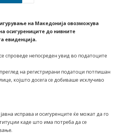
сигурување на Македонија овозможува
 на осигурениците до нивните
а евиденција.
 се спроведе непосреден увид во податоците
 преглед на регистрирани податоци потпишан
 лице, којшто досега се добиваше исклучиво
јавна исправа и осигуренците ќе можат да го
титуции каде што има потреба да се
вање.