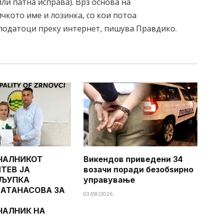
ли патна исправа). Врз основа на
чкото име и лозинка, со кои потоа
 податоци преку интернет, пишува Правдико.
ЧАЛНИКОТ
Викендов приведени 34
ТЕВ ЈА
возачи поради безобѕирно
 ЉУПКА
управување
 АТАНАСОВА ЗА
03/08/2026
ЧАЛНИК НА