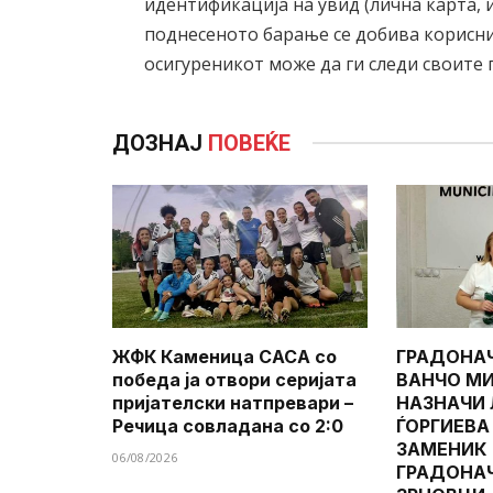
идентификација на увид (лична карта, и
поднесеното барање се добива корисни
осигуреникот може да ги следи своите
ДОЗНАЈ
ПОВЕЌЕ
ЖФК Каменица САСА со
ГРАДОНА
победа ја отвори серијата
ВАНЧО МИ
пријателски натпревари –
НАЗНАЧИ
Речица совладана со 2:0
ЃОРГИЕВА
ЗАМЕНИК
06/08/2026
ГРАДОНА