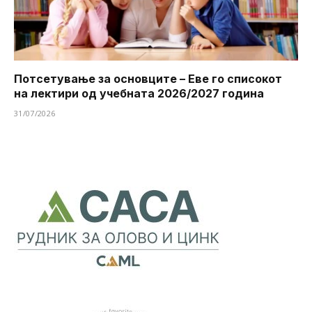
Потсетување за основците – Еве го списокот
на лектири од учебната 2026/2027 година
31/07/2026