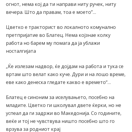
огнот, нема кој да ти направи ниту ручек, ниту
вечера. Што да правам, тоа е моето”…
Цветко е тракторист во локалното комунално
претпријатие во Блатец. Нема којзнае колку
работа но барем му помага да ја ублажи
носталгијата
„Ќе излезам надвор, ќе дојдам на работа и тука се
вртам што велат како куче. Дури и на лошо време,
еве како денеска гледате какво е времето“…
Блатец е синоним за иселувањето, посебно на
младите. Цветко ги школувал двете ќерки, но не
успеал да ги задржи во Македонија. Со годините,
веќе и тој не чувствува ништо посебно што го
врзува за родниот крај