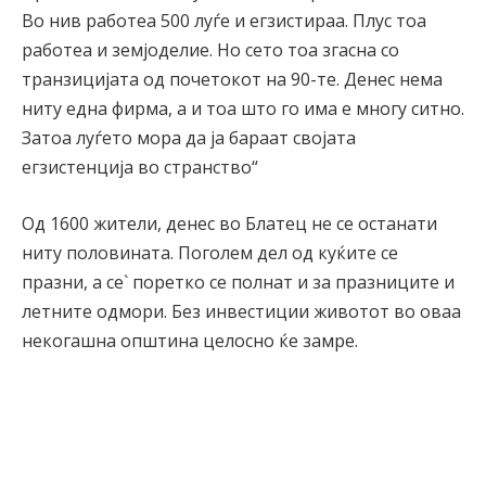
Во нив работеа 500 луѓе и егзистираа. Плус тоа
работеа и земјоделие. Но сето тоа згасна со
транзицијата од почетокот на 90-те. Денес нема
ниту една фирма, а и тоа што го има е многу ситно.
Затоа луѓето мора да ја бараат својата
егзистенција во странство“
Од 1600 жители, денес во Блатец не се останати
ниту половината. Поголем дел од куќите се
празни, а се` поретко се полнат и за празниците и
летните одмори. Без инвестиции животот во оваа
некогашна општина целосно ќе замре.