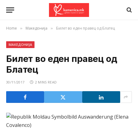
Home
Македонија
Билет во еден правец од Блатец
»
»
МАКЕДОНИЈА
Билет во еден правец од
Блатец
30/11/2017
2 MINS READ