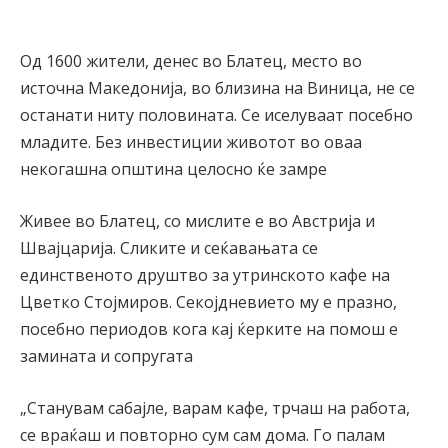
Од 1600 жители, денес во Блатец, место во
источна Македонија, во близина на Виница, не се
останати ниту половината. Се иселуваат посебно
младите. Без инвестиции животот во оваа
некогашна општина целосно ќе замре
Живее во Блатец, со мислите е во Австрија и
Швајцарија. Сликите и сеќавањата се
единственото друштво за утринското кафе на
Цветко Стојмиров. Секојдневието му е празно,
посебно периодов кога кај ќерките на помош е
замината и сопругата
„Станувам сабајле, варам кафе, трчаш на работа,
се враќаш и повторно сум сам дома. Го палам