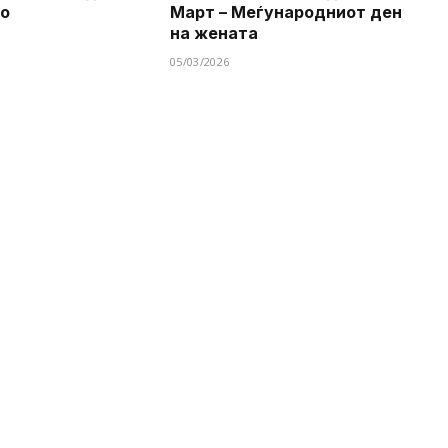
во
Март – Меѓународниот ден
на жената
05/03/2026