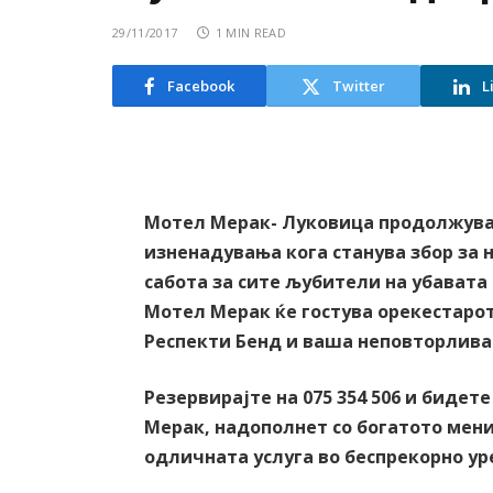
29/11/2017
1 MIN READ
Facebook
Twitter
L
Мотел Мерак- Луковица продолжува
изненадувања кога станува збор за н
сабота за сите љубители на убавата
Мотел Мерак ќе гостува орекестарот
Респекти Бенд и ваша неповторлива 
Резервирајте на 075 354 506 и биде
Мерак, надополнет со богатото мени
одличната услуга во беспрекорно у