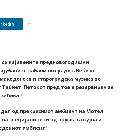
inkedIn
 со најавените предновогодишни
ајубавите забави во градот. Веќе во
 македонска и староградска музика во
 Табиет. Петокот пред тоа е резервиран за
забава !
те дел од прекрасниот амбиент на Мотел
 на специјалитети од вкусната кујна и
редениот амбиент!