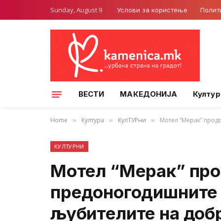
Sunday, August 9
Услови за користење
Полит
ВЕСТИ
МАКЕДОНИЈА
Култур
Home
Култура
КулТУРни
Мотел “Мерак” прод
»
»
»
КУЛТУРНИ
Мотел “Мерак” про
предоногодишните 
љубителите на доб