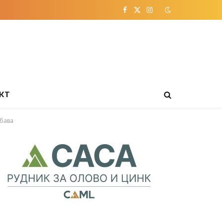
Facebook
X
Instagram
(Twitter)
КТ
абава