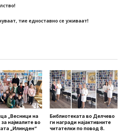
лство!
уваат, тие едноставно се уживаат!
ца „Весници на
Библиотеката во Делчево
 за најмалите во
ги награди најактивните
ата „Илинден“
читателки по повод 8.