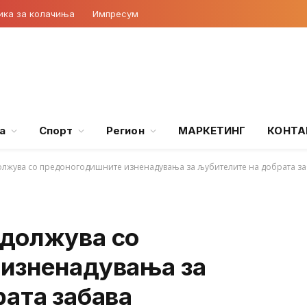
ика за колачиња
Импресум
а
Спорт
Регион
МАРКЕТИНГ
КОНТА
олжува со предоногодишните изненадувања за љубителите на добрата з
должува со
изненадувања за
рата забава