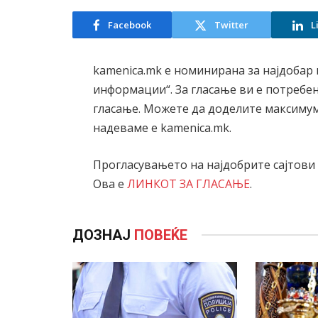
Facebook
Twitter
L
kamenica.mk е номинирана за најдобар в
информации“. За гласање ви е потребен e
гласање. Можете да доделите максимум 
надеваме е kamenica.mk.
Прогласувањето на најдобрите сајтови з
Ова е
ЛИНКОТ ЗА ГЛАСАЊЕ
.
ДОЗНАЈ
ПОВЕЌЕ