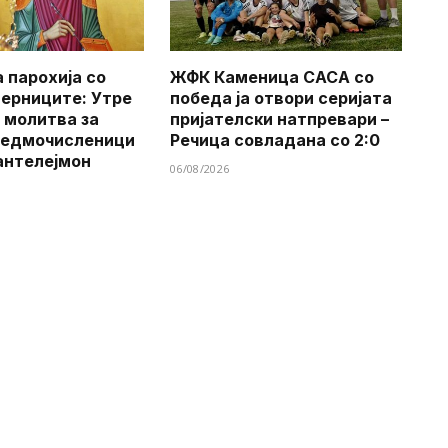
 парохија со
ЖФК Каменица САСА со
верниците: Утре
победа ја отвори серијата
 молитва за
пријателски натпревари –
Седмочисленици
Речица совладана со 2:0
антелејмон
06/08/2026