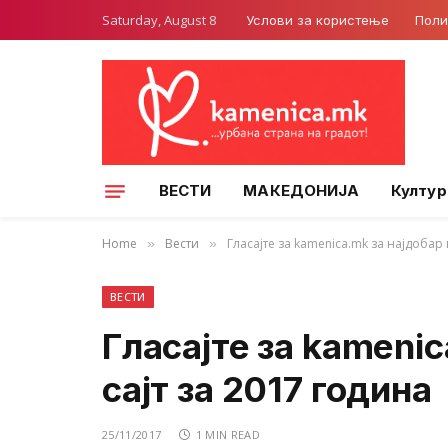
Saturday, August 8
Услови за користење
Поли
ВЕСТИ
МАКЕДОНИЈА
Култур
Home
Вести
Гласајте за kamenica.mk за најдобар 
»
»
ВЕСТИ
Гласајте за kamenic
сајт за 2017 година
25/11/2017
1 MIN READ