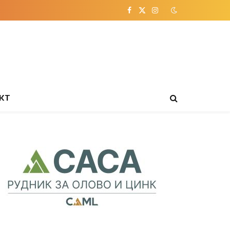
Facebook
X
Instagram
(Twitter)
КТ