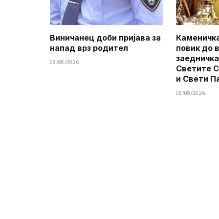
Виничанец доби пријава за
Каменичка
напад врз родител
повик до 
заедничка
08/08/2026
Светите 
и Свети П
08/08/2026