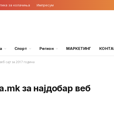
тика за колачиња
Импресум
а
Спорт
Регион
МАРКЕТИНГ
КОНТА
веб сајт за 2017 година
a.mk за најдобар веб