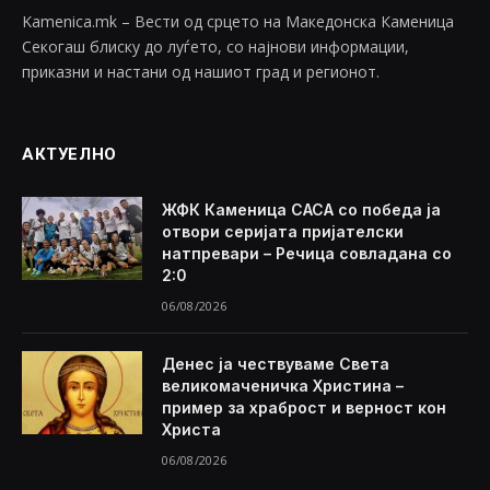
Kamenica.mk – Вести од срцето на Македонска Каменица
Секогаш блиску до луѓето, со најнови информации,
приказни и настани од нашиот град и регионот.
АКТУЕЛНО
ЖФК Каменица САСА со победа ја
отвори серијата пријателски
натпревари – Речица совладана со
2:0
06/08/2026
Денес ја чествуваме Света
великомаченичка Христина –
пример за храброст и верност кон
Христа
06/08/2026