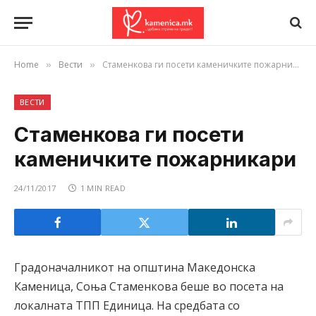
Home
Вести
Стаменкова ги посети каменичките пожарникари
»
»
ВЕСТИ
Стаменкова ги посети
каменичките пожарникари
24/11/2017
1 MIN READ
Градоначалникот на општина Македонска
Каменица, Соња Стаменкова беше во посета на
локалната ТПП Единица. На средбата со