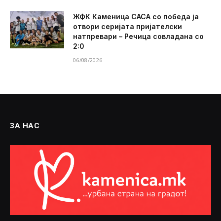
ЖФК Каменица САСА со победа ја
отвори серијата пријателски
натпревари – Речица совладана со
2:0
06/08/2026
ЗА НАС