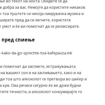
е во текот на ноќта. Обидете се да
е добра за вас. Немојте да користите никаков
о тоа пуштете си некоја смирувачка музика и
уширате пред да си легнете, користете
т умот и ќе ви помогнат да се релаксирате.
о пред спиење
ви помогнат да заспиете, истражувањата
на вашиот сон и на заспивањето, како и на
ади тоа што алкохолот се претвора во шеќер и
 крв. Ова речиси сигурно ќе ве држи будни
угите течности, и алкохолот консумирајте го