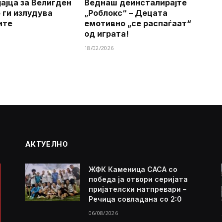
јајца за Велигден
Веднаш деинсталирајте
о ги излудува
„Роблокс“ – Децата
ите
емотивно „се распаѓаат“
од играта!
18/02/2026
АКТУЕЛНО
ЖФК Каменица САСА со
победа ја отвори серијата
пријателски натпревари –
Речица совладана со 2:0
06/08/2026