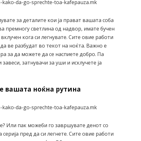
лувате за деталите кои ја прават вашата соба
ва премногу светлина од надвор, имате бучен
 вклучен кога си легнувате. Сите овие работи
да ве разбудат во текот на ноќта. Важно е
ра за да можете да се наспиете добро. Па
 завеси, затнувачи за уши и исклучете ја
те вашата ноќна рутина
е? Или пак можеби го завршувате денот со
 серија пред да си легнете. Сите овие работи