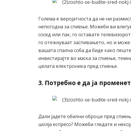
Голема е веројатноста да не ни размис
непогодна за спиење. Можеби ви влегу
сосед или пак, го оставате телевизорот
го отежнуваат заспивањето, но и може 
вашата спална соба да биде како пеште
инвестирајте во маска за спиење, темни
целата електроника пред спиење.
3. Потребно е да ја промене
Дали јадете обилни оброци пред спиењ
шолја еспресо? Можеби гледате и некоја