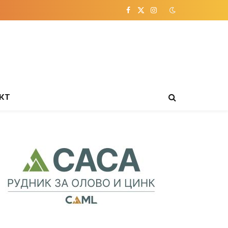
Facebook
X
Instagram
(Twitter)
КТ