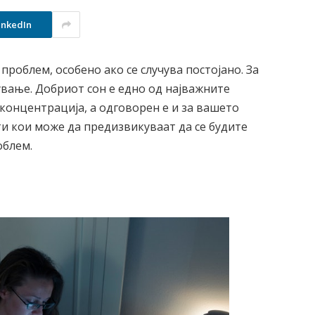
inkedIn
проблем, особено ако се случува постојано. За
ување. Добриот сон е едно од најважните
 концентрација, а одговорен е и за вашето
и кои може да предизвикуваат да се будите
облем.