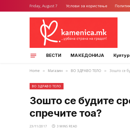
Friday, August 7
Услови за користење
Полити
ВЕСТИ
МАКЕДОНИЈА
Култур
Home
Магазин
ВО ЗДРАВО ТЕЛО
Зошто се бу
»
»
»
ВО ЗДРАВО ТЕЛО
Зошто се будите сре
спречите тоа?
23/11/2017
3 MINS READ