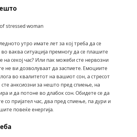
нешто
ледното утро имате лет за кој треба да се
о во ваква ситуација премногу да се плашите
те на секој час? Или пак можеби сте нервозни
е не ви дозволуваат да заспиете. Емоциите
улога во квалитетот на вашиот сон, а стресот
о сте анксиозни за нешто пред спиење, на
ира и да потоне во длабок сон. Обидете се да
е со пријател час, два пред спиење, па дури и
ошите повеќе енергија.
реба