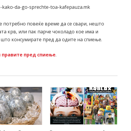
 е потребно повеќе време да се свари, нешто
та крв, или пак парче чоколадо кое има и
 што консумирате пред да одите на спиење.
и правите пред спиење
.