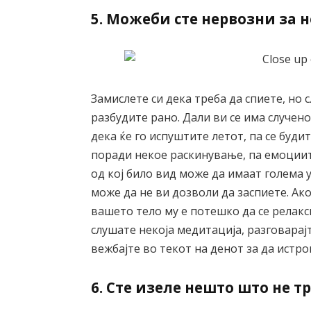
5. Можеби сте нервозни за 
Замислете си дека треба да спиете, но с
разбудите рано. Дали ви се има случен
дека ќе го испуштите летот, па се буди
поради некое раскинување, па емоциит
од кој било вид може да имаат голема 
може да не ви дозволи да заспиете. Ак
вашето тело му е потешко да се релакс
слушате некоја медитација, разговарајт
вежбајте во текот на денот за да истр
6. Сте изеле нешто што не т