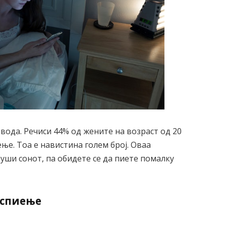
вода. Речиси 44% од жените на возраст од 20
ење. Тоа е навистина голем број. Оваа
уши сонот, па обидете се да пиете помалку
а спиење