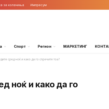
ка за колачиња
Импресум
а
Спорт
Регион
МАРКЕТИНГ
КОНТА
дите сред ноќ и како да го спречите тоа?
д ноќ и како да го