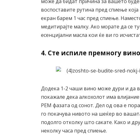
може да бидат причина за вашето будењ
воспоставите рутина пред спиење која 
екран барем 1 час пред спиење. Намест
медитирајте малку. Ако морате да се т
есенцијални масла кои ќе ви го исчиста
4. Сте испиле премногу вин
Додека 1-2 чаши вино може дури и да 
покажале дека алкохолот има влијание 
РЕМ фазата од сонот. Дел од ова е пор
го покачува нивото на шеќер во вашата
подолго отколку што сакате. Како и др
неколку часа пред спиење.