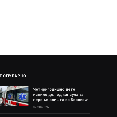
ПОПУЛАРНО
Четиригодишно дете
испило дел од капсула за
перење алишта во Беровоw
02/08/2026