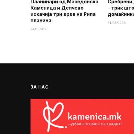
Планинари од Македонска
Сребрени 
Каменица и Делчево
– трик шт
искачија три врва на Рила
домаќинк
планина
31/03/2026
21/06/2026
ЗА НАС