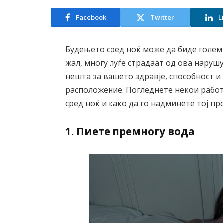
Facebook
Twitter
L
Будењето сред ноќ може да биде голем 
жал, многу луѓе страдаат од ова наруш
нешта за вашето здравје, способност и
расположение. Погледнете некои работ
сред ноќ и како да го надминете тој пр
1. Пиете премногу вода