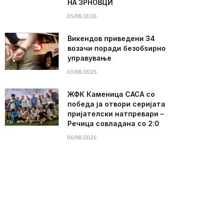
НА ЗРНОВЦИ
05/08/2026
Викендов приведени 34
возачи поради безобѕирно
управување
03/08/2026
ЖФК Каменица САСА со
победа ја отвори серијата
пријателски натпревари –
Речица совладана со 2:0
06/08/2026