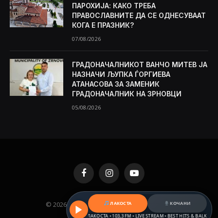
ПАРОХИЈА: КАКО ТРЕБА
ПРАВОСЛАВНИТЕ ДА СЕ ОДНЕСУВААТ
КОГА Е ПРАЗНИК?
07/08/2026
ГРАДОНАЧАЛНИКОТ ВАНЧО МИТЕВ ЈА
НАЗНАЧИ ЉУПКА ЃОРГИЕВА
АТАНАСОВА ЗА ЗАМЕНИК
ГРАДОНАЧАЛНИК НА ЗРНОВЦИ
05/08/2026
Facebook
Instagram
YouTube
© 2026 KAMENICA.MK. Designed by
MKNET
.
ЛАКОСТА
КОЧАНИ
РАДИО ЛАКОСТА • 103,3 FM • LIVE STREAM • BEST HITS & BALKAN BEATS