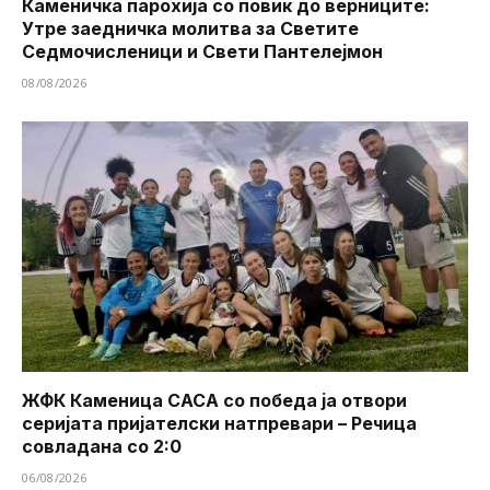
Каменичка парохија со повик до верниците:
Утре заедничка молитва за Светите
Седмочисленици и Свети Пантелејмон
08/08/2026
ЖФК Каменица САСА со победа ја отвори
серијата пријателски натпревари – Речица
совладана со 2:0
06/08/2026