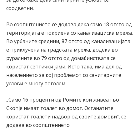
соодветни.
Во соопштението се додава дека само 18 отсто од
територијата е покриена со канализациска мрежа.
Во урбаните средини, 87 отсто од канализацијата
е приклучена на градската мрежа, додека во
руралните во 79 отсто од домаќинствата се
користат септички јами. Исто така, има дел од
населението за кој проблемот со санитарните
услови е многу поголем.
„Само 16 проценти од Ромите кои живеат во
Скопје имаат тоалет во домот. Останатите
користат тоалети надвор од своите домови“, се
додава во соопштението.