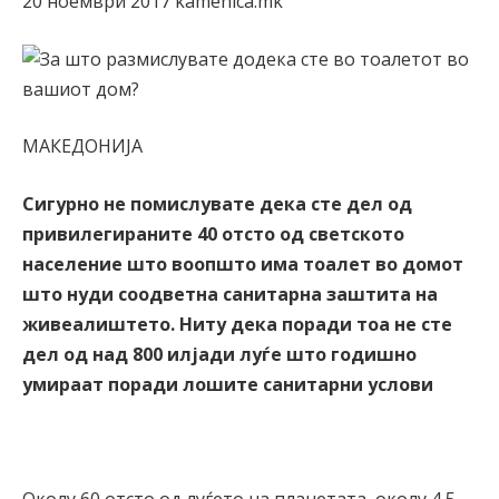
20 ноември 2017 kamenica.mk
МАКЕДОНИЈА
Сигурно не помислувате дека сте дел од
привилегираните 40 отсто од светското
население што воопшто има тоалет во домот
што нуди соодветна санитарна заштита на
живеалиштето. Ниту дека поради тоа не сте
дел од над 800 илјади луѓе што годишно
умираат поради лошите санитарни услови