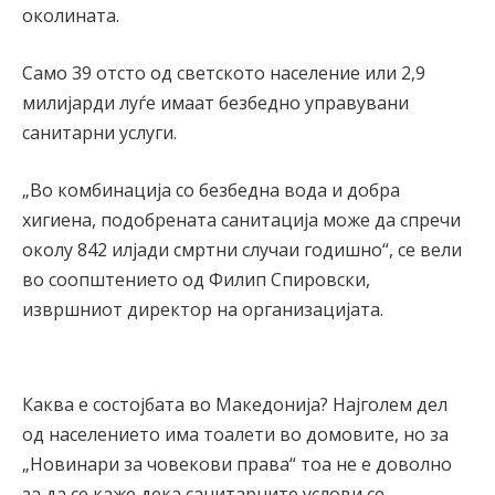
околината.
Само 39 отсто од светското население или 2,9
милијарди луѓе имаат безбедно управувани
санитарни услуги.
„Во комбинација со безбедна вода и добра
хигиена, подобрената санитација може да спречи
околу 842 илјади смртни случаи годишно“, се вели
во соопштението од Филип Спировски,
извршниот директор на организацијата.
Каква е состојбата во Македонија? Најголем дел
од населението има тоалети во домовите, но за
„Новинари за човекови права“ тоа не е доволно
за да се каже дека санитарните услови се