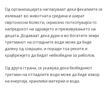
Од организацијата нагласуваат дека фекалиите се
излеваат во животната средина и шират
смртоносни болести, сериозно поткопувајќи го
напредокот на здравјето и преживувањето на
децата. Додаваат дека дури и во богатите земји
третманот на отпадните води може да биде
далеку од совршен, и поради тоа реките и
крајбрежјето да бидат небезбедни за риболов.
Од друга страна, се укажува дека безбедниот
третман на отпадните води може да биде извор
на енергија, хранливи материи и вода.