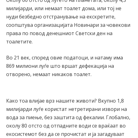
Околу 60 отсто од луѓето на планетата, околу 4,5
милијарди, или немаат тоалет дома, или тој не
нуди безбедно отстранување на екскретите,
соопштува организацијата Новинари за човекови
права по повод денешниот Светски ден на
тоалетите.
Во 21 век, според овие податоци, и натаму има
869 милиони луѓе што вршат дефекација на
отворено, немаат никаков тоалет.
Како тоа влијае врз нашите животи? Вкупно 1,8
милијарди луѓе користат нетретирани извори на
вода за пиење, без заштита од фекалии. Глобално,
околу 80 отсто од отпадните води се враќаат во
екосистемот без да се прочистат и ја загадуваат