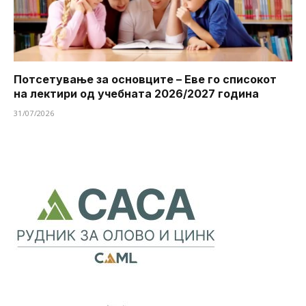
Потсетување за основците – Еве го списокот
на лектири од учебната 2026/2027 година
31/07/2026