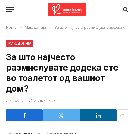
Home
Македонија
За што најчесто размислувате додека сте во тоалетот од вашиот дом?
»
»
МАКЕДОНИЈА
За што најчесто
размислувате додека сте
во тоалетот од вашиот
дом?
20/11/2017
2 MINS READ