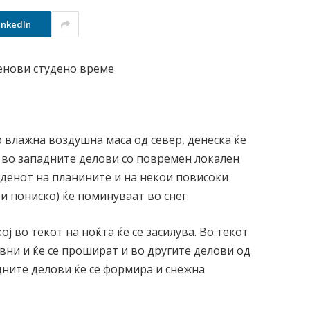
inkedIn
 влажна воздушна маса од север, денеска ќе
 во западните делови со повремен локален
а денот на планините и на некои повисоки
 и пониско) ќе поминуваат во снег.
ој во текот на ноќта ќе се засилува. Во текот
вни и ќе се прошират и во другите делови од
дните делови ќе се формира и снежна