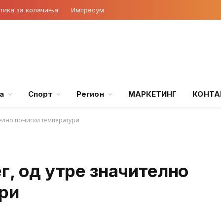
тика за колачиња
Импресум
а
Спорт
Регион
МАРКЕТИНГ
КОНТА
телно пониски температури
г, од утре значително
ри