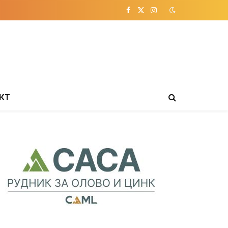
Facebook
X
Instagram
(Twitter)
КТ