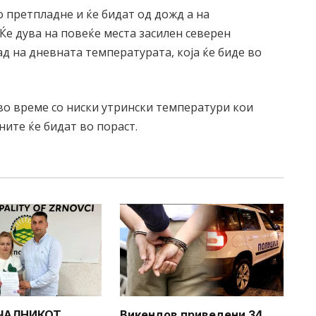
 претпладне и ќе бидат од дожд а на
 Ќе дува на повеќе места засилен северен
д на дневната температурата, која ќе биде во
уво време со ниски утрински температури кои
вните ќе бидат во пораст.
ЧАЛНИКОТ
Викендов приведени 34