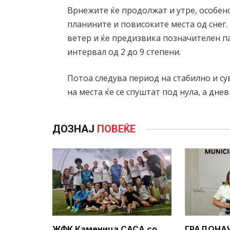
Врнежите ќе продолжат и утре, особено
планините и повисоките места од снег.
ветер и ќе предизвика позначителен па
интервал од 2 до 9 степени.
Потоа следува период на стабилно и с
на места ќе се спуштат под нула, а дне
ДОЗНАЈ
ПОВЕЌЕ
ЖФК Каменица САСА со
ГРАДОНА