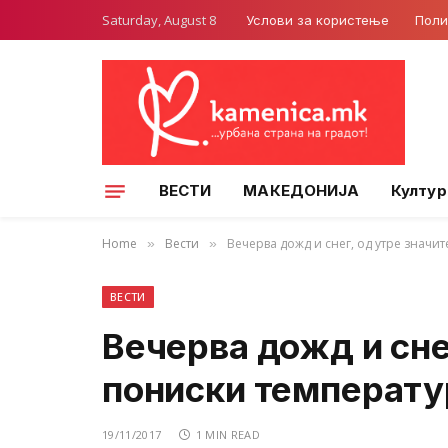
Saturday, August 8
Услови за користење
Поли
ВЕСТИ
МАКЕДОНИЈА
Култур
Home
Вести
Вечерва дожд и снег, од утре значи
»
»
ВЕСТИ
Вечерва дожд и сне
пониски температу
19/11/2017
1 MIN READ