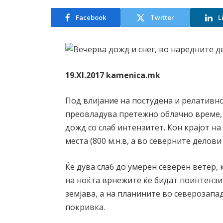
Facebook
Twitter
L
19.XI.2017 kamenica.mk
Под влијание на постудена и релативно
преовладува претежно облачно време,
дожд со слаб интензитет. Кон крајот н
места (800 м.н.в, а во северните делови
Ќе дува слаб до умерен северен ветер, к
на ноќта врнежите ќе бидат поинтензи
земјава, а на планините во северозапа
покривка.