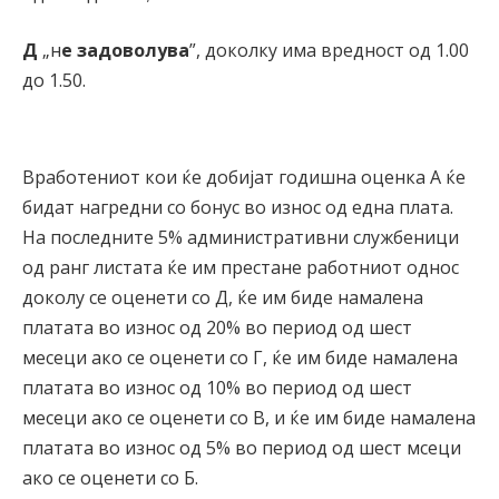
Д
„н
е задоволува
”, доколку има вредност од 1.00
до 1.50.
Вработениот кои ќе добијат годишна оценка А ќе
бидат нагредни со бонус во износ од една плата.
На последните 5% административни службеници
од ранг листата ќе им престане работниот однос
доколу се оценети со Д, ќе им биде намалена
платата во износ од 20% во период од шест
месеци ако се оценети со Г, ќе им биде намалена
платата во износ од 10% во период од шест
месеци ако се оценети со В, и ќе им биде намалена
платата во износ од 5% во период од шест мсеци
ако се оценети со Б.