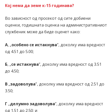
Кој нема да земе к-15 годинава?
Во зависност од просекот од сите добиени
оценки, годишната оценка на административниот
службеник може да биде оценет како:
А
, „
особено се истакнува
”, доколку има вредност
од 4.51 до 5.00;
Б
, „
се истакнува
”, доколку има вредност од 3.51
до 4.50;
В
„
задоволува
”, доколку има вредност од 2.51 до
3.50;
Г
„
делумно задоволува
”, доколку има вредност
од 1.51 до 2.50; и