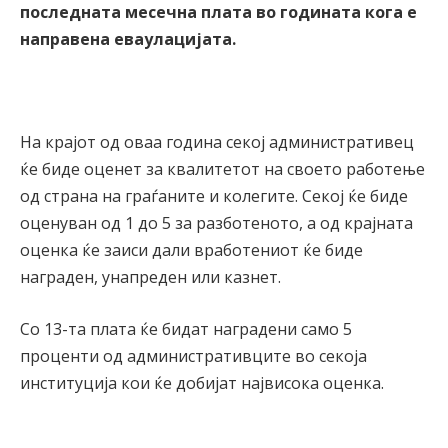
последната месечна плата во годината кога е
направена еваулацијата.
На крајот од оваа година секој административец
ќе биде оценет за квалитетот на своето работење
од страна на граѓаните и колегите. Секој ќе биде
оценуван од 1 до 5 за разботеното, а од крајната
оценка ќе заиси дали вработениот ќе биде
награден, унапреден или казнет.
Со 13-та плата ќе бидат наградени само 5
проценти од административците во секоја
институција кои ќе добијат највисока оценка.