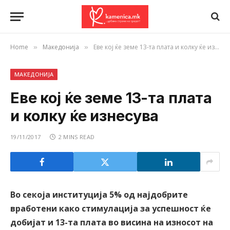
Home
Македонија
Еве кој ќе земе 13-та плата и колку ќе изнесува
»
»
МАКЕДОНИЈА
Еве кој ќе земе 13-та плата
и колку ќе изнесува
19/11/2017
2 MINS READ
Во секоја институција 5% од најдобрите
вработени како стимулација за успешност ќе
добијат и 13-та плата во висина на износот на