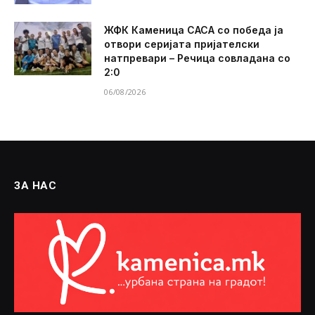
ЖФК Каменица САСА со победа ја
отвори серијата пријателски
натпревари – Речица совладана со
2:0
06/08/2026
ЗА НАС