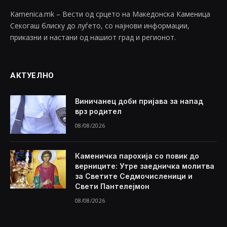
Kamenica.mk – Вести од срцето на Македонска Каменица
Секогаш блиску до луѓето, со најнови информации,
приказни и настани од нашиот град и регионот.
АКТУЕЛНО
Виничанец доби пријава за напад
врз родител
08/08/2026
Каменичка парохија со повик до
верниците: Утре заедничка молитва
за Светите Седмочисленици и
Свети Пантелејмон
08/08/2026