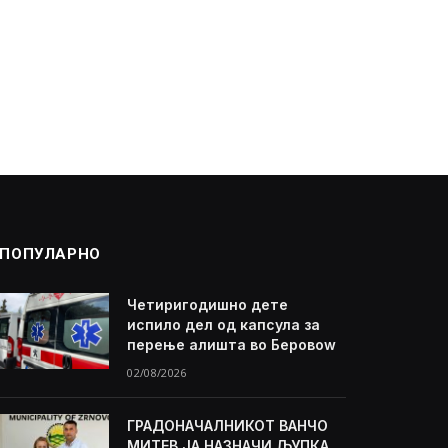
ПОПУЛАРНО
Четиригодишно дете
испило дел од капсула за
перење алишта во Беровоw
02/08/2026
ГРАДОНАЧАЛНИКОТ ВАНЧО
МИТЕВ ЈА НАЗНАЧИ ЉУПКА