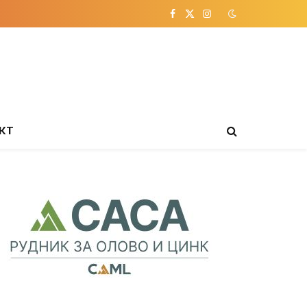
Facebook
X
Instagram
(Twitter)
КТ