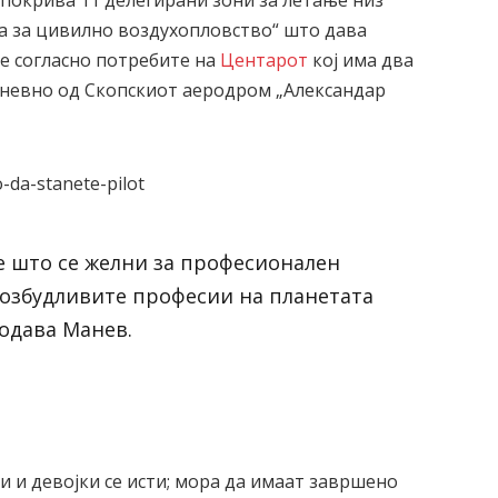
 покрива 11 делегирани зони за летање низ
а за цивилно воздухопловство“ што дава
е согласно потребите на
Центарот
кој има два
дневно од Скопскиот аеродром „Александар
е што се желни за професионален
јвозбудливите професии на планетата
додава Манев.
 и девојки се исти; мора да имаат завршено