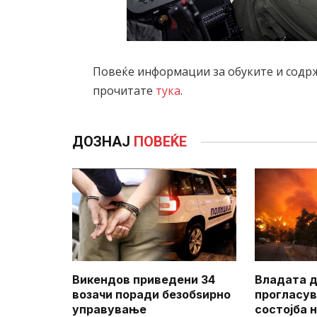
Повеќе информации за обуките и содр
прочитате
тука
.
ДОЗНАЈ
ПОВЕЌЕ
Викендов приведени 34
Владата д
возачи поради безобѕирно
прогласув
управување
состојба 