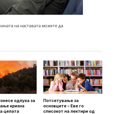
жината на наставата можете да
онесе одлука за
Потсетување за
ање кризна
основците – Еве го
на целата
списокот на лектири од