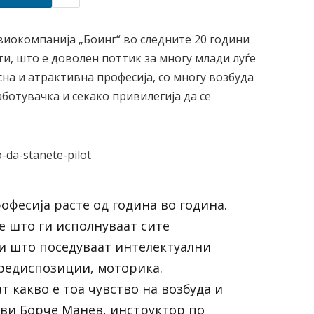
иокомпанија „Боинг“ во следните 20 години
ти, што е доволен поттик за многу млади луѓе
сна и атрактивна професија, со многу возбуда
аботувачка и секако привилегија да се
офесија расте од година во година.
е што ги исполнуваат сите
и што поседуваат интелектуални
редиспозиции, моторика.
 какво е тоа чувство на возбуда и
ави Борче Манев, инструктор по