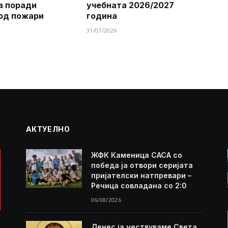
а поради
учебната 2026/2027
од пожари
година
31/07/2026
АКТУЕЛНО
ЖФК Каменица САСА со
победа ја отвори серијата
пријателски натпревари –
Речица совладана со 2:0
06/08/2026
Денес ја чествуваме Света