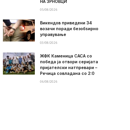
НА ЗРНОВЦИ
05/08/2026
Викендов приведени 34
возачи поради безобѕирно
управување
03/08/2026
ЖФК Каменица САСА со
победа ја отвори серијата
пријателски натпревари –
Речица совладана со 2:0
06/08/2026