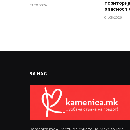
териториј
03/08/2026
опасност 
01/08/2026
ЗА НАС
Kamenica.mk – Вести од срцето на Македонска