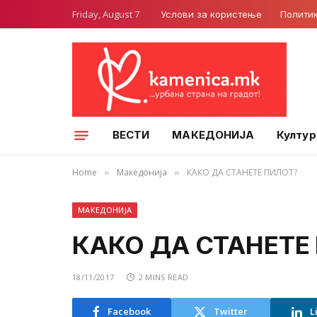
Friday, August 7
Услови за користење
Полити
ВЕСТИ
МАКЕДОНИЈА
Култур
Home
Македонија
КАКО ДА СТАНЕТЕ ПИЛОТ?
»
»
МАКЕДОНИЈА
КАКО ДА СТАНЕТЕ
18/11/2017
2 MINS READ
Facebook
Twitter
L