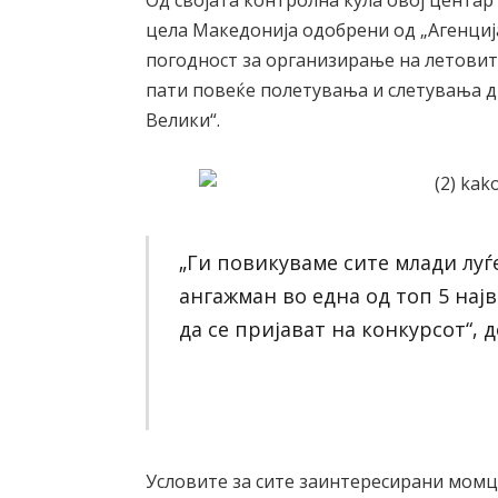
Од својата контролна кула овој центар
цела Македонија одобрени од „Агенциј
погодност за организирање на летовит
пати повеќе полетувања и слетувања 
Велики“.
„Ги повикуваме сите млади луѓ
ангажман во една од топ 5 на
да се пријават на конкурсот“, 
Условите за сите заинтересирани момци