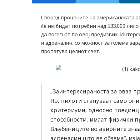
Според процените на американската ав
ќе им бидат потребни над 533.000 пило
да посегнат по овој предизвик. Интере
и адреналин, со можност за голема зар
пропатува целиот свет.
„Заинтересираноста за оваа пр
Но, пилоти стануваат само они
критериуми, односно поединц
способности, имаат физички п
Вљубениците во авионите знаат
адреналин што ве обзема“, изј