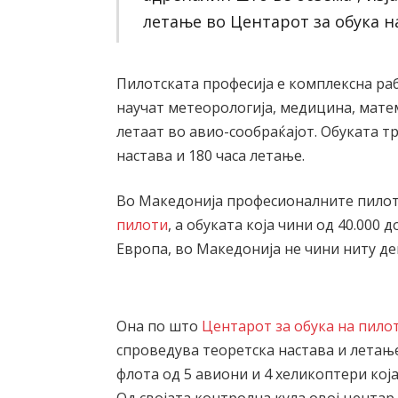
летање во Центарот за обука н
Пилотската професија е комплексна раб
научат метеорологија, медицина, матем
летаат во авио-сообраќајот. Обуката т
настава и 180 часа летање.
Во Македонија професионалните пилот
пилоти
, а обуката која чини од 40.000 
Европа, во Македонија не чини ниту де
Она по што
Центарот за обука на пило
спроведува теоретска настава и летање
флота од 5 авиони и 4 хеликоптери кој