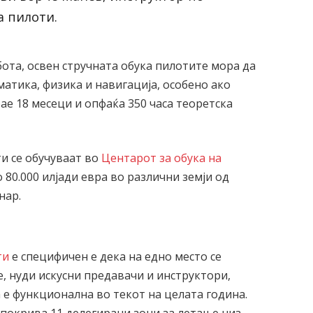
а пилоти.
ота, освен стручната обука пилотите мора да
атика, физика и навигација, особено ако
рае 18 месеци и опфаќа 350 часа теоретска
и се обучуваат во
Центарот за обука на
до 80.000 илјади евра во различни земји од
нар.
ти
е специфичен е дека на едно место се
, нуди искусни предавачи и инструктори,
а е функционална во текот на целата година.