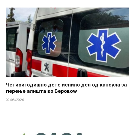
Четиригодишно дете испило дел од капсула за
перење алишта во Беровоw
02/08/2026