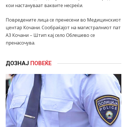
кои настануваат ваквите несреќи.
Повредените лица се пренесени во Медицинскиот
центар Кочани. Сообраќајот на магистралниот пат
А3 Кочани – Штип кај село Облешево се
пренасочува.
ДОЗНАЈ
ПОВЕЌЕ