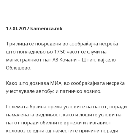
17.XI.2017
kamenica.mk
Три лица се повредени во сообраќајна несреќа
што попладнево во 17.50 часот се случи на
магистралниот пат А3 Кочани – Штип, кај село
Облешево.
Како што дознава МИА, во сообраќајната несреќа
учествувале автобус и патничко возило.
Големата брзина према условите на патот, поради
намалената видливост, како и лошите услови на
патот поради обилните врнежи и лизгавиот
коловоз се едни од најчестите причини поради