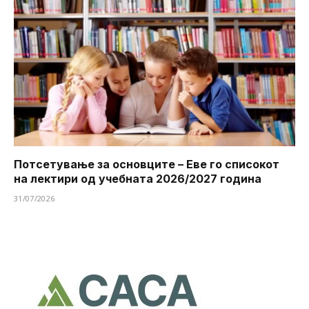
Потсетување за основците – Еве го списокот
на лектири од учебната 2026/2027 година
31/07/2026