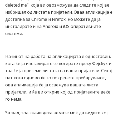
deleted me“, која ви овозможува да следите кој ве
избришал од листата пријатели. Оваа апликација е
достапна за Chrome и Firefox, но можете да ја
инсталирате и на Android и iOS оперативните
системи.
Начинот на работа на апликацијата е едноставен,
кога ќе ја инсталирате се логирате преку Фејсбук и
таа ќе ја преземе листата на ваши пријатели. Секој
пат кога одново ќе го покренете пребарувачот,
ова апликација ќе ја освежува вашата листа
пријатели, и ќе ви открие кој од пријателите веќе
го нема.
За жал, тоа значи дека немате моќ да видите кој