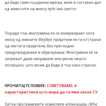
да биде само социјална мрежа, веќе е составен дел
од животите на многу луѓе низ светот.
Поради тоа, многумина ќе се изнервираат кога
некој од нивните Фејсбук пријатели ќе ги отстрани
од листата пријатели, без претходно
предупредување и објаснување. Многумина ќе се
загрижат дали направиле или рекле нешто
погрешно, што може да биде и тоа како стресно.
ПРОЧИТАЈТЕ ПОВЕЌЕ:
СОВЕТУВАМЕ: 4
карактеристики што мора да ги има секое CV
Затоа програмерите осмислиле апликација „Who