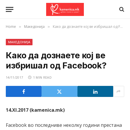
Home
Македонија
Како да дознаете кој ве избришал од Facebook?
»
»
МАКЕДОНИЈА
Како да дознаете кој ве
избришал од Facebook?
14/11/2017
1 MIN READ
14.XI.2017 (kamenica.mk)
Facebook во последниве неколку години престана