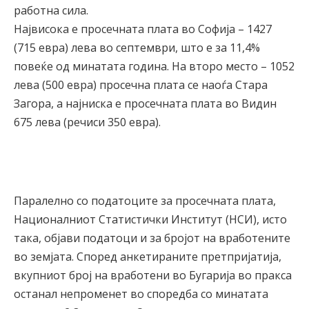
работна сила.
Највисока е просечната плата во Софија – 1427
(715 евра) лева во септември, што е за 11,4%
повеќе од минатата година. На второ место – 1052
лева (500 евра) просечна плата се наоѓа Стара
Загора, а најниска е просечната плата во Видин
675 лева (речиси 350 евра).
Паралелно со податоците за просечната плата,
Националниот Статистички Институт (НСИ), исто
така, објави податоци и за бројот на вработените
во земјата. Според анкетираните претпријатија,
вкупниот број на вработени во Бугарија во пракса
останал непроменет во споредба со минатата