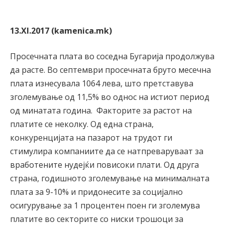
13.XI.2017 (kamenica.mk)
Просечната плата во соседна Бугарија продолжува
да расте. Во септември просечната бруто месечна
плата изнесувала 1064 лева, што претставува
зголемување од 11,5% во однос на истиот период
од минатата година. Факторите за растот на
платите се неколку. Од една страна,
конкуренцијата на пазарот на трудот ги
стимулира компаниите да се натпреваруваат за
вработените нудејќи повисоки плати. Од друга
страна, годишното зголемување на минималната
плата за 9-10% и придонесите за социјално
осигурување за 1 процентен поен ги зголемува
платите во секторите со ниски трошоци за