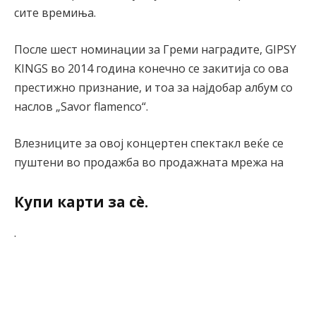
сите времиња.
После шест номинации за Греми наградите, GIPSY
KINGS во 2014 година конечно се закитија со ова
престижно признание, и тоа за најдобар албум со
наслов „Savor flamenco“.
Влезниците за овој концертен спектакл веќе се
пуштени во продажба во продажната мрежа на
Купи карти за сè.
.