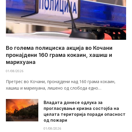
Во голема полициска акција во Кочани
пронајдени 160 грама кокаин, хашиш и
марихуана
01/08/2026
Претрес во Кочани, пронајдени над 160 грама кокаин,
хашиш и марихуана, лишено од слобода едно…
Владата донесе одлука за
прогласување кризна состојба на
целата територија поради опасност
од пожари
01/08/2026