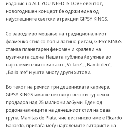
издание на АLL YOU NEED IS LOVE евентот,
новогодишен концерт ќе одржи една од
најуспешните светски атракции GIPSY KINGS.
Со заводливо мешање на традиционалниот
фламенко стил со поп и латино ритам, GIPSY KINGS
станаа планетарен феномен и кралеви на
музичката сцена. Нашата публика ќе ужива во
најголемите хитови како: „Volare“, „Bamboleo“,
„Baila me“ и уште многу други хитови.
Во текот на речиси три децениската кариера,
GIPSY KINGS имаше неколку светски турнеи и
продадоа над 25 милиони албуми. Еден од
родоначалниците на денешниот стил на оваа
група, Manitas de Plata, чие вистинско име е Ricardo
Baliardo, припаѓа меѓу најголемите гитаристи на