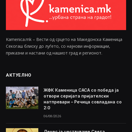
Kamenica.mk – Вести од срцето на Македонска Каменица
Секогаш блиску до луѓето, со најнови информации,
приказни и настани од нашиот град и регионот.
АКТУЕЛНО
ЖФК Каменица САСА со победа ја
отвори серијата пријателски
натпревари – Речица совладана со
2:0
06/08/2026
Денес ја чествуваме Света