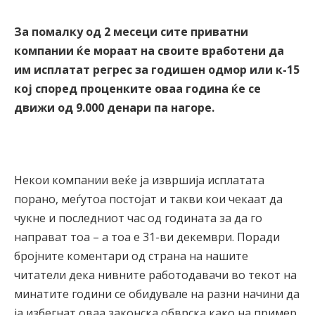
За помалку од 2 месеци сите приватни
компании ќе мораат на своите вработени да
им исплатат регрес за годишен одмор или к-15
кој според проценките оваа година ќе се
движи од 9.000 денари па нагоре.
Некои компании веќе ја извршија исплатата
порано, меѓутоа постојат и такви кои чекаат да
чукне и последниот час од годината за да го
направат тоа – а тоа е 31-ви декември. Поради
бројните коментари од страна на нашите
читатели дека нивните работодавачи во текот на
минатите години се обидувале на разни начини да
ја избегнат оваа законска обврска како на пример