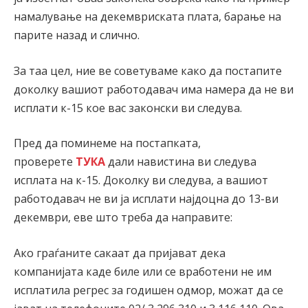
намалување на декемвриската плата, барање на
парите назад и слично.
За таа цел, ние ве советуваме како да постапите
доколку вашиот работодавач има намера да не ви
исплати к-15 кое вас законски ви следува.
Пред да поминеме на постапката,
проверете
ТУКА
дали навистина ви следува
исплата на к-15. Доколку ви следува, а вашиот
работодавач не ви ја исплати најдоцна до 13-ви
декември, еве што треба да направите:
Ако граѓаните сакаат да пријават дека
компанијата каде биле или се вработени не им
исплатила регрес за годишен одмор, можат да се