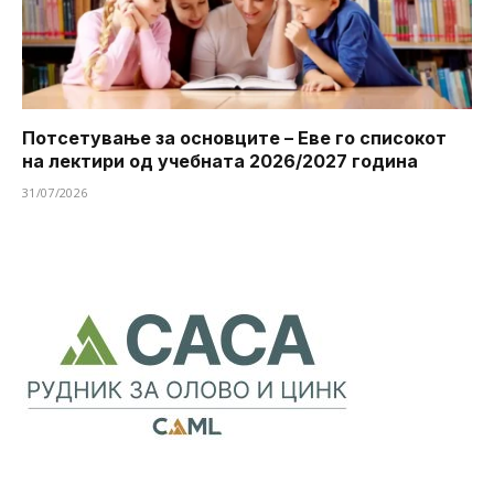
Потсетување за основците – Еве го списокот
на лектири од учебната 2026/2027 година
31/07/2026