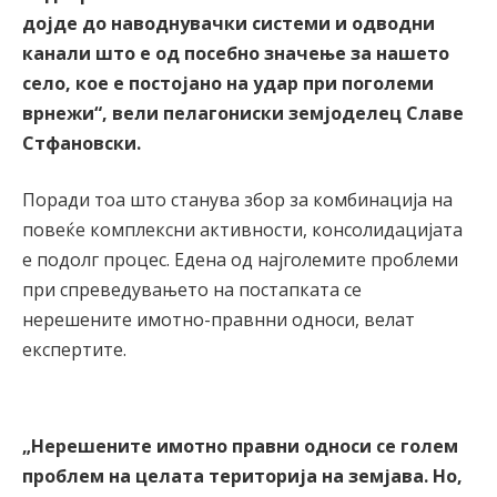
дојде до наводнувачки системи и одводни
канали што е од посебно значење за нашето
село, кое е постојано на удар при поголеми
врнежи“, вели пелагониски земјоделец Славе
Стфановски.
Поради тоа што станува збор за комбинација на
повеќе комплексни активности, консолидацијата
е подолг процес. Едена од најголемите проблеми
при спреведувањето на постапката се
нерешените имотно-правнни односи, велат
експертите.
„Нерешените имотно правни односи се голем
проблем на целата територија на земјава. Но,