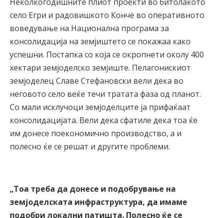
Неколкогодишните плиот проекти во битолакото
село Егри и радовишкото Конче во оперативното
воведување на Национална програма за
консолидација на земјиштето се покажаа како
успешни. Постапка со која се окропнети околу 400
хектари земјоделско земјиште. Пелагонискиот
земјоделец Славе Стефановски вели дека во
неговото село веќе течи тратата фаза од планот.
Со мали исклучоци земјоделците ја прифаќаат
консолидацијата. Вели дека сфатиле дека тоа ќе
им донесе поекономично производство, а и
полесно ќе се решат и другите проблеми.
„Тоа треба да донесе и подобрување на
земјоделската инфраструктура, да имаме
подобри локални патишта. Полесно ќе се