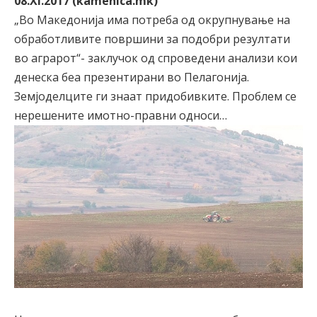
08.XI.2017 (kamenica.mk)
„Во Македонија има потреба од окрупнување на
обработливите површини за подобри резултати
во аграрот“- заклучок од спроведени анализи кои
денеска беа презентирани во Пелагонија.
Земјоделците ги знаат придобивките. Проблем се
нерешените имотно-правни односи…