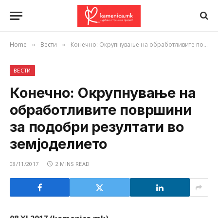
Home
Вести
Конечно: Окрупнување на обработливите површини за подобри резултати во земјоделието
»
»
ВЕСТИ
Конечно: Окрупнување на
обработливите површини
за подобри резултати во
земјоделието
08/11/2017
2 MINS READ