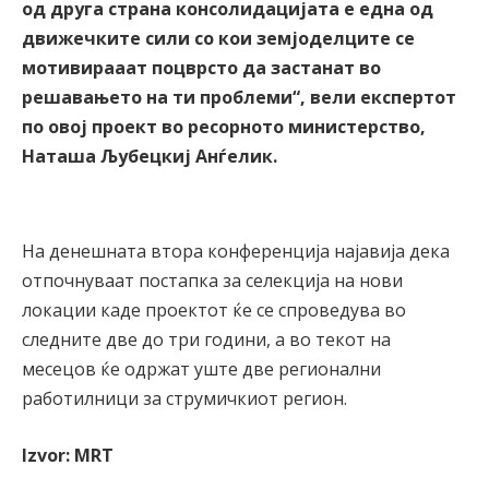
од друга страна консолидацијата е една од
движечките сили со кои земјоделците се
мотивирааат поцврсто да застанат во
решавањето на ти проблеми“, вели експертот
по овој проект во ресорното министерство,
Наташа Љубецкиј Анѓелик.
На денешната втора конференција најавија дека
отпочнуваат постапка за селекција на нови
локации каде проектот ќе се спроведува во
следните две до три години, а во текот на
месецов ќе одржат уште две регионални
работилници за струмичкиот регион.
Izvor: MRT